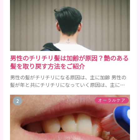
男性のチリチリ髪は加齢が原因？艶のある
髪を取り戻す方法をご紹介
男性の髪がチリチリになる原因は、主に加齢 男性の
髪が年と共にチリチリになっていく原因は、主に加
齢です。 若い頃はしっかりとボリュームがあり、髪
にツヤがあった男性も、いつのまにか髪がチリチリ
オーラルケア
でペタンとするようになったと感じる人もいるでし
ょう。特に大人の男性としての魅力が出てくる40代
以降の男性に悩んでいる人が多い傾向があります。
髪が生え変わるサイクルは、年齢と共に乱れていき
ます。髪が太くならないま...