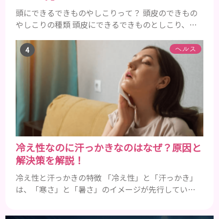
頭にできるできものやしこりって？ 頭皮のできもの
やしこりの種類 頭皮にできるできものとしこり、と
いっても決して一種類ではありません。人によって
も違いますし、症状や種類によっても違います。まず
ヘルス
はどんな病気なのか、よりも、どんな種類のできも
のやしこりがあるのかを解説いきましょう。 水疱 ご
存知の方もいらっしゃるかと思いますが、すいほ
う、と読みます。これは表皮や表皮下にできるもので
す。表皮は0.2mmほ...
冷え性なのに汗っかきなのはなぜ？原因と
解決策を解説！
冷え性と汗っかきの特徴 「冷え性」と「汗っかき」
は、「寒さ」と「暑さ」のイメージが先行している
ことから、真逆の症状であると認識されがちです。
冷え性とは 冷え性とは、本来であれば寒さを感じる