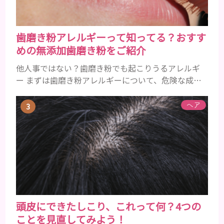
歯磨き粉アレルギーって知ってる？おすす
めの無添加歯磨き粉をご紹介
他人事ではない？歯磨き粉でも起こりうるアレルギ
ー まずは歯磨き粉アレルギーについて、危険な成分
とアレルギーの症状を解説しますね。 歯磨き粉に含
まれるアレルギーを起こすおそれのある成分 まず、
ヘア
普段お使いの歯磨き粉に含まれているどの成分にア
レルギーを引き起こすおそれがあるのかを説明しま
すね。 •フッ素･･･歯の表面のエナメルを守り強くし
たり、虫歯と防ぐ働きを持つ成分 •香味料 ･･･歯磨き
粉の風味や爽...
頭皮にできたしこり、これって何？4つの
ことを見直してみよう！