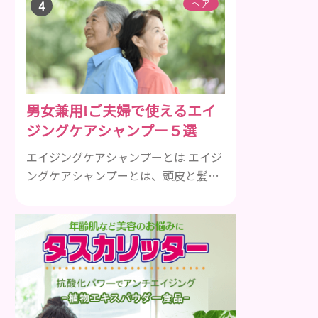
引用元 ②キラキラで反射効果を全面
ヘア
に、血色の良いピンクゴールドでマグ
ネットネイル 引用元：
https://4meee.com/articles/view/30008363
③2024トレンドカラーのピーチファズ
（Peach Fuzz）ネイル 引用元 ④スト
男女兼用!ご夫婦で使えるエイ
ーンやミラーを多めに、大人女性も老
ジングケアシャンプー５選
け...
エイジングケアシャンプーとは エイジ
ングケアシャンプーとは、頭皮と髪の
毛の健康を維持するのに必要な栄養成
分を配合したエイジングケア効果の高
いシャンプーのことです。 加齢ととも
に気になるのは、髪のボリュームやハ
リやコシ、ツヤなどがなくなってくる
ことや、抜け毛や薄毛、白髪など様々
です。 自分の改善したい症状に効果的