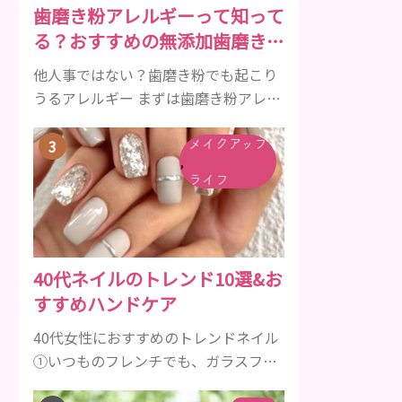
歯磨き粉アレルギーって知って
傾向があります。 髪が生え変わるサイ
る？おすすめの無添加歯磨き粉
クルは、年齢と共に乱れていきます。
をご紹介
髪が太くならないま...
他人事ではない？歯磨き粉でも起こり
うるアレルギー まずは歯磨き粉アレル
ギーについて、危険な成分とアレルギ
ーの症状を解説しますね。 歯磨き粉に
メイクアップ
,
含まれるアレルギーを起こすおそれの
ライフ
ある成分 まず、普段お使いの歯磨き粉
に含まれているどの成分にアレルギー
を引き起こすおそれがあるのかを説明
しますね。 •フッ素･･･歯の表面のエナ
40代ネイルのトレンド10選&お
メルを守り強くしたり、虫歯と防ぐ働
すすめハンドケア
きを持つ成分 •香味料 ･･･歯磨き粉の風
味や爽...
40代女性におすすめのトレンドネイル
①いつものフレンチでも、ガラスフレ
ンチネイルで煌びやかな上品な手元に