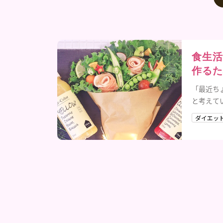
食生活
作るた
「最近ち
と考えて
ね。でも
ダイエッ
せること