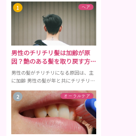
ヘア
男性のチリチリ髪は加齢が原
因？艶のある髪を取り戻す方法
をご紹介
男性の髪がチリチリになる原因は、主
に加齢 男性の髪が年と共にチリチリに
なっていく原因は、主に加齢です。 若
い頃はしっかりとボリュームがあり、
オーラルケア
髪にツヤがあった男性も、いつのまに
か髪がチリチリでペタンとするように
なったと感じる人もいるでしょう。特
に大人の男性としての魅力が出てくる
40代以降の男性に悩んでいる人が多い