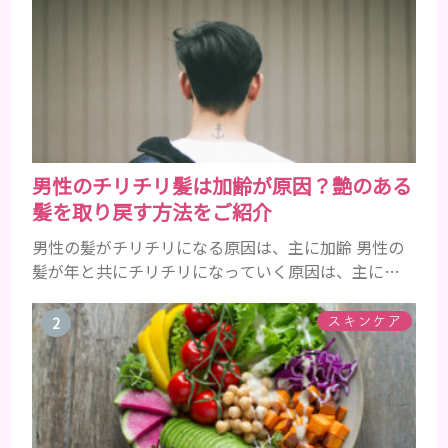
男性のチリチリ髪は加齢が原因？艶のある
髪を取り戻す方法をご紹介
男性の髪がチリチリになる原因は、主に加齢 男性の
髪が年と共にチリチリになっていく原因は、主に加
齢です。 若い頃はしっかりとボリュームがあり、髪
にツヤがあった男性も、いつのまにか髪がチリチリ
スキンケア
でペタンとするようになったと感じる人もいるでし
ょう。特に大人の男性としての魅力が出てくる40代
以降の男性に悩んでいる人が多い傾向があります。
髪が生え変わるサイクルは、年齢と共に乱れていき
ます。髪が太くならないま...