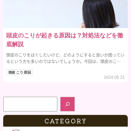
頭皮のこりが起きる原因は？対処法などを徹
底解説
頭皮のこりをほぐしたいけど、どのようにすると良いか困ってい
るという方も多いのではないでしょうか。今回は、頭皮のこり
の原因や頭皮のこりをほぐす方法などを詳しく解説するので、ぜ
頭皮 こり 原因
ひ参考にしてみてください。
2024.05.21
検索
CATEGORY