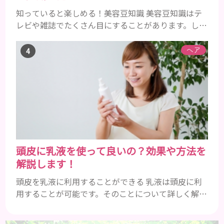
知っていると楽しめる！美容豆知識 美容豆知識はテ
レビや雑誌でたくさん目にすることがあります。しか
し、全てにおいて絶対正しいとは限りません。実際
に試してみると、意外に違っていたということも多い
ヘア
ものです。あらゆる情報の中から、何が正しいのかを
見極めるのはとても難しいです。 美容豆知識は、友
人同士で話すととても楽しめますし、雑学の1つとし
て話のネタになります。今回は、幅広い美容豆知識の
あれこれを集めたの...
頭皮に乳液を使って良いの？効果や方法を
解説します！
頭皮を乳液に利用することができる 乳液は頭皮に利
用することが可能です。そのことについて詳しく解説
しましょう。 乳液とは水分と油分がバランスよく含
まれた化粧品 乳液とは水分と油分がバランスよく配