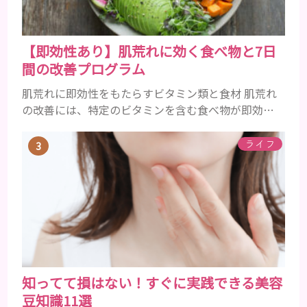
【即効性あり】肌荒れに効く食べ物と7日
間の改善プログラム
肌荒れに即効性をもたらすビタミン類と食材 肌荒れ
の改善には、特定のビタミンを含む食べ物が即効性
を発揮します。ビタミンA、B群、C、Eは肌の回復力
を高め、荒れた肌を内側から修復する栄養素です。
ライフ
ビタミンA：レバー、人参、ほうれん草など レバー、
人参、ほうれん草などに含まれるビタミンAは、肌の
ターンオーバーを正常化し、肌荒れを素早く修復し
ます。特にレバーは吸収率の高いレチノールを含み、
即効性が期待でき...
知ってて損はない！すぐに実践できる美容
豆知識11選