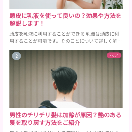
頭皮に乳液を使って良いの？効果や方法を
解説します！
頭皮を乳液に利用することができる 乳液は頭皮に利
用することが可能です。そのことについて詳しく解説
しましょう。 乳液とは水分と油分がバランスよく含
まれた化粧品 乳液とは水分と油分がバランスよく配
ヘア
合されている化粧品のことです。 化粧水はその成分
のほとんどが水分ですが、乳液には油分が含まれて
いる点が違いといえます。 また、乳液との違いが曖
昧なものとしてローションがあり、ローションにも油
分が豊富に含まれて...
男性のチリチリ髪は加齢が原因？艶のある
髪を取り戻す方法をご紹介