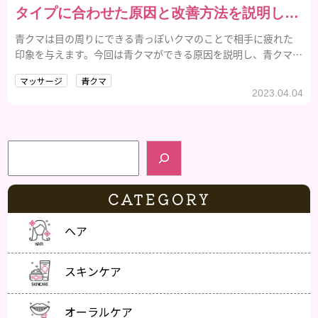
タイプに合わせた原因と改善方法を説明しま
す
青クマは目の周りにできる青っぽいクマのことで相手に疲れた
印象を与えます。今回は青クマができる原因を説明し、青クマを
なくし明るい肌にする方法を紹介します。
マッサージ
青クマ
2023.04.04
検索
CATEGORY
ヘア
スキンケア
オーラルケア