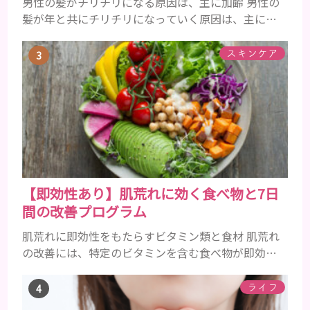
男性の髪がチリチリになる原因は、主に加齢 男性の
髪が年と共にチリチリになっていく原因は、主に加
齢です。 若い頃はしっかりとボリュームがあり、髪
にツヤがあった男性も、いつのまにか髪がチリチリ
スキンケア
でペタンとするようになったと感じる人もいるでし
ょう。特に大人の男性としての魅力が出てくる40代
以降の男性に悩んでいる人が多い傾向があります。
髪が生え変わるサイクルは、年齢と共に乱れていき
ます。髪が太くならないま...
【即効性あり】肌荒れに効く食べ物と7日
間の改善プログラム
肌荒れに即効性をもたらすビタミン類と食材 肌荒れ
の改善には、特定のビタミンを含む食べ物が即効性
を発揮します。ビタミンA、B群、C、Eは肌の回復力
を高め、荒れた肌を内側から修復する栄養素です。
ライフ
ビタミンA：レバー、人参、ほうれん草など レバー、