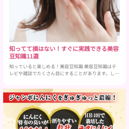
人参、ほうれん草などに含まれるビタミンAは、肌の
ターンオーバーを正常化し、肌荒れを素早く修復し
ます。特にレバーは吸収率の高いレチノールを含み、
即効性が期待でき...
知ってて損はない！すぐに実践できる美容
豆知識11選
知っていると楽しめる！美容豆知識 美容豆知識はテ
レビや雑誌でたくさん目にすることがあります。しか
し、全てにおいて絶対正しいとは限りません。実際
に試してみると、意外に違っていたということも多い
ものです。あらゆる情報の中から、何が正しいのかを
見極めるのはとても難しいです。 美容豆知識は、友
人同士で話すととても楽しめますし、雑学の1つとし
て話のネタになります。今回は、幅広い美容豆知識の
あれこれを集めたの...