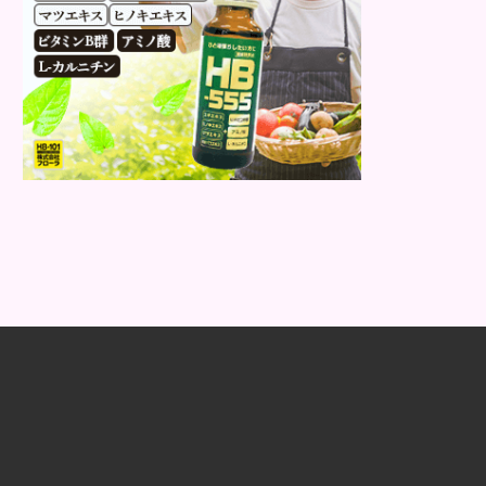
と思いますが、すいほう、と読みま
す。これは表皮や表皮下にできるもの
です。表皮は0.2mmほ...