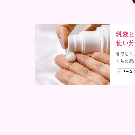
乳液と
使い分
乳液とク
た時の選
クリーム