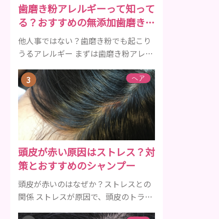
歯磨き粉アレルギーって知って
傾向があります。 髪が生え変わるサイ
る？おすすめの無添加歯磨き粉
クルは、年齢と共に乱れていきます。
をご紹介
髪が太くならないま...
他人事ではない？歯磨き粉でも起こり
うるアレルギー まずは歯磨き粉アレル
ギーについて、危険な成分とアレルギ
ーの症状を解説しますね。 歯磨き粉に
ヘア
含まれるアレルギーを起こすおそれの
ある成分 まず、普段お使いの歯磨き粉
に含まれているどの成分にアレルギー
を引き起こすおそれがあるのかを説明
しますね。 •フッ素･･･歯の表面のエナ
頭皮が赤い原因はストレス？対
メルを守り強くしたり、虫歯と防ぐ働
策とおすすめのシャンプー
きを持つ成分 •香味料 ･･･歯磨き粉の風
味や爽...
頭皮が赤いのはなぜか？ストレスとの
関係 ストレスが原因で、頭皮のトラブ
ルになることがあります。頭皮の赤み