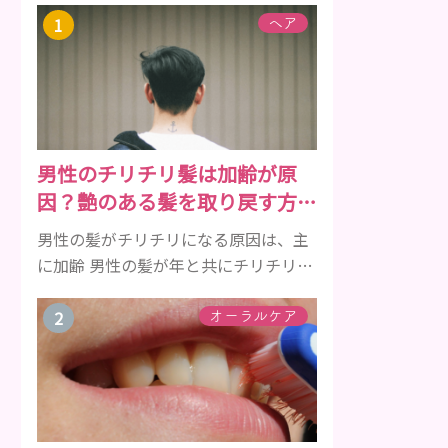
ヘア
男性のチリチリ髪は加齢が原
因？艶のある髪を取り戻す方法
をご紹介
男性の髪がチリチリになる原因は、主
に加齢 男性の髪が年と共にチリチリに
なっていく原因は、主に加齢です。 若
い頃はしっかりとボリュームがあり、
オーラルケア
髪にツヤがあった男性も、いつのまに
か髪がチリチリでペタンとするように
なったと感じる人もいるでしょう。特
に大人の男性としての魅力が出てくる
40代以降の男性に悩んでいる人が多い