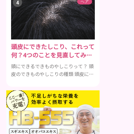
で悩んでいる人は ぜひ見てください
ヘア
ね。 ストレス ストレスを多く感じる
と、交感神経が優位に働きます。その
ため、皮脂の分泌量が増えて炎症が起
きやすくなります。さらに、血行不良
になり栄養が行き届きません。ストレ
頭皮にできたしこり、これって
ス解消は、頭皮の健康に大切です。 ア
何？4つのことを見直してみよ
トピー性皮膚炎 頭皮が赤い状態は、ア
う！
トピー皮膚炎の可能...
頭にできるできものやしこりって？ 頭
皮のできものやしこりの種類 頭皮にで
きるできものとしこり、といっても決
して一種類ではありません。人によっ
ても違いますし、症状や種類によって
も違います。まずはどんな病気なの
か、よりも、どんな種類のできものや
しこりがあるのかを解説いきましょ
う。 水疱 ご存知の方もいらっしゃるか