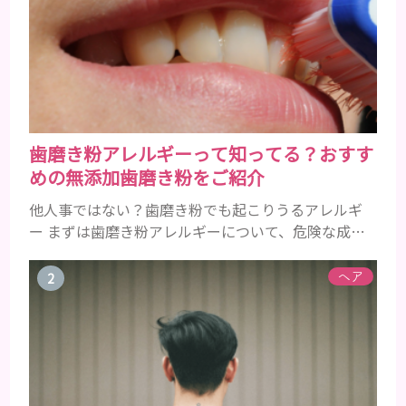
歯磨き粉アレルギーって知ってる？おすす
めの無添加歯磨き粉をご紹介
他人事ではない？歯磨き粉でも起こりうるアレルギ
ー まずは歯磨き粉アレルギーについて、危険な成分
とアレルギーの症状を解説しますね。 歯磨き粉に含
まれるアレルギーを起こすおそれのある成分 まず、
ヘア
普段お使いの歯磨き粉に含まれているどの成分にア
レルギーを引き起こすおそれがあるのかを説明しま
すね。 •フッ素･･･歯の表面のエナメルを守り強くし
たり、虫歯と防ぐ働きを持つ成分 •香味料 ･･･歯磨き
粉の風味や爽...