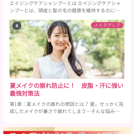
エイジングケアシャンプーとは エイジングケアシャ
ンプーとは、頭皮と髪の毛の健康を維持するのに必
要な栄養成分を配合したエイジングケア効果の高い
シャンプーのことです。 加齢とともに気になるの
メイクアップ
は、髪のボリュームやハリやコシ、ツヤなどがなく
なってくることや、抜け毛や薄毛、白髪など様々で
す。 自分の改善したい症状に効果的なエイジングケ
アシャンプーを使うことが大事です。 一般的に頭皮
環境をよくするには、アミノ...
夏メイクの崩れ防止に！ 皮脂・汗に強い
最強対策法
第1章：夏メイクの崩れの原因とは？ 夏。せっかく完
成したメイクが暑さで崩れてしまう…そんな悩みを
抱えている人は多いのではないでしょうか。特に皮
脂や汗でTゾーンや小鼻周りがテカり、ファンデーシ
ョンがヨレると一日中憂鬱になりますよね。夏は気