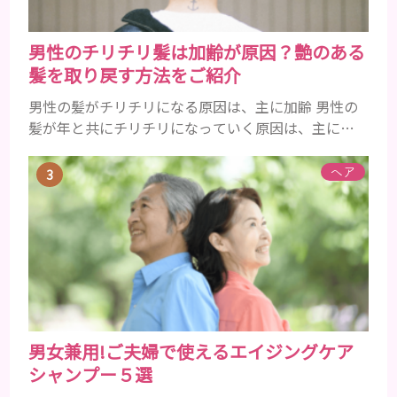
男性のチリチリ髪は加齢が原因？艶のある
髪を取り戻す方法をご紹介
男性の髪がチリチリになる原因は、主に加齢 男性の
髪が年と共にチリチリになっていく原因は、主に加
齢です。 若い頃はしっかりとボリュームがあり、髪
にツヤがあった男性も、いつのまにか髪がチリチリ
ヘア
でペタンとするようになったと感じる人もいるでし
ょう。特に大人の男性としての魅力が出てくる40代
以降の男性に悩んでいる人が多い傾向があります。
髪が生え変わるサイクルは、年齢と共に乱れていき
ます。髪が太くならないま...
男女兼用!ご夫婦で使えるエイジングケア
シャンプー５選