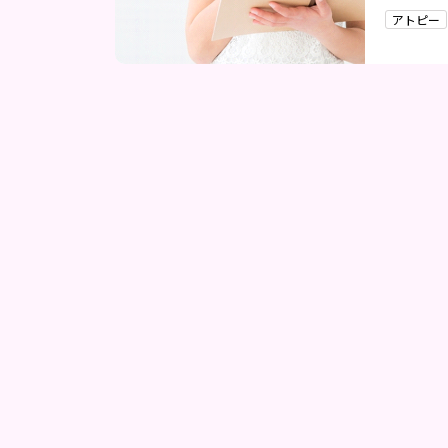
ない」と
アトピー
て、順に