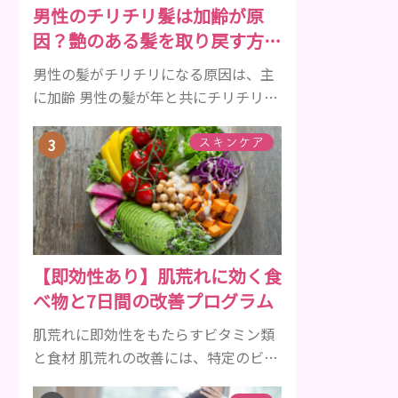
男性のチリチリ髪は加齢が原
メルを守り強くしたり、虫歯と防ぐ働
因？艶のある髪を取り戻す方法
きを持つ成分 •香味料 ･･･歯磨き粉の風
をご紹介
味や爽...
男性の髪がチリチリになる原因は、主
に加齢 男性の髪が年と共にチリチリに
なっていく原因は、主に加齢です。 若
い頃はしっかりとボリュームがあり、
スキンケア
髪にツヤがあった男性も、いつのまに
か髪がチリチリでペタンとするように
なったと感じる人もいるでしょう。特
に大人の男性としての魅力が出てくる
40代以降の男性に悩んでいる人が多い
【即効性あり】肌荒れに効く食
傾向があります。 髪が生え変わるサイ
べ物と7日間の改善プログラム
クルは、年齢と共に乱れていきます。
髪が太くならないま...
肌荒れに即効性をもたらすビタミン類
と食材 肌荒れの改善には、特定のビタ
ミンを含む食べ物が即効性を発揮しま