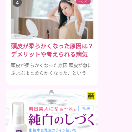
す。ビタミンA、B群、C、Eは肌の回復
ヘア
力を高め、荒れた肌を内側から修復す
る栄養素です。 ビタミンA：レバー、
人参、ほうれん草など レバー、人参、
ほうれん草などに含まれるビタミンA
は、肌のターンオーバーを正常化し、
頭皮が柔らかくなった原因は？
肌荒れを素早く修復します。特にレバ
デメリットや考えられる病気
ーは吸収率の高いレチノールを含み、
即効性が期待でき...
頭皮が柔らかくなった原因 頭皮が急に
ぶよぶよと柔らかくなった、という場
合の大きな原因は「むくみ」です。 も
ともと、頭皮がこり固まっている状態
の人がさらに悪化していくと、今度は
頭皮が柔らかくなった状態になりま
す。 真逆に感じるかもしれませんが、
頭皮のこりによって血行が悪くなった
頭皮をそのままにしておくと、どんど