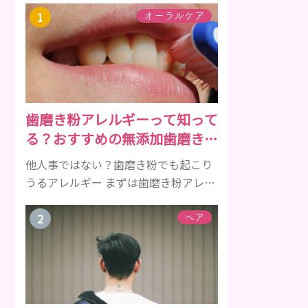
オーラルケア
歯磨き粉アレルギーって知って
る？おすすめの無添加歯磨き粉
をご紹介
他人事ではない？歯磨き粉でも起こり
うるアレルギー まずは歯磨き粉アレル
ギーについて、危険な成分とアレルギ
ーの症状を解説しますね。 歯磨き粉に
ヘア
含まれるアレルギーを起こすおそれの
ある成分 まず、普段お使いの歯磨き粉
に含まれているどの成分にアレルギー
を引き起こすおそれがあるのかを説明
しますね。 •フッ素･･･歯の表面のエナ