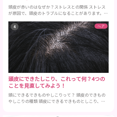
頭皮が赤いのはなぜか？ストレスとの関係 ストレス
が原因で、頭皮のトラブルになることがあります。頭
皮の赤みで悩んでいる人は ぜひ見てくださいね。 ス
トレス ストレスを多く感じると、交感神経が優位に
ヘア
働きます。そのため、皮脂の分泌量が増えて炎症が起
きやすくなります。さらに、血行不良になり栄養が行
き届きません。ストレス解消は、頭皮の健康に大切
です。 アトピー性皮膚炎 頭皮が赤い状態は、アトピ
ー皮膚炎の可能...
頭皮にできたしこり、これって何？4つの
ことを見直してみよう！
頭にできるできものやしこりって？ 頭皮のできもの
やしこりの種類 頭皮にできるできものとしこり、と
いっても決して一種類ではありません。人によって
も違いますし、症状や種類によっても違います。まず