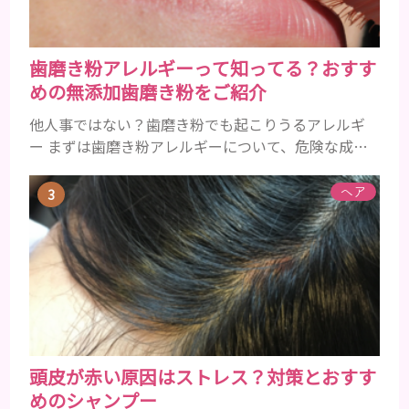
歯磨き粉アレルギーって知ってる？おすす
めの無添加歯磨き粉をご紹介
他人事ではない？歯磨き粉でも起こりうるアレルギ
ー まずは歯磨き粉アレルギーについて、危険な成分
とアレルギーの症状を解説しますね。 歯磨き粉に含
まれるアレルギーを起こすおそれのある成分 まず、
ヘア
普段お使いの歯磨き粉に含まれているどの成分にア
レルギーを引き起こすおそれがあるのかを説明しま
すね。 •フッ素･･･歯の表面のエナメルを守り強くし
たり、虫歯と防ぐ働きを持つ成分 •香味料 ･･･歯磨き
粉の風味や爽...
頭皮が赤い原因はストレス？対策とおすす
めのシャンプー