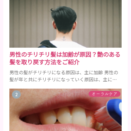
男性のチリチリ髪は加齢が原因？艶のある
髪を取り戻す方法をご紹介
男性の髪がチリチリになる原因は、主に加齢 男性の
髪が年と共にチリチリになっていく原因は、主に加
齢です。 若い頃はしっかりとボリュームがあり、髪
にツヤがあった男性も、いつのまにか髪がチリチリ
オーラルケア
でペタンとするようになったと感じる人もいるでし
ょう。特に大人の男性としての魅力が出てくる40代
以降の男性に悩んでいる人が多い傾向があります。
髪が生え変わるサイクルは、年齢と共に乱れていき
ます。髪が太くならないま...