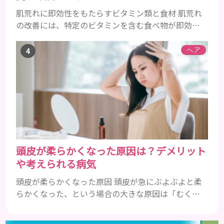
肌荒れに即効性をもたらすビタミン類と食材 肌荒れ
の改善には、特定のビタミンを含む食べ物が即効性
を発揮します。ビタミンA、B群、C、Eは肌の回復力
を高め、荒れた肌を内側から修復する栄養素です。
ヘア
ビタミンA：レバー、人参、ほうれん草など レバー、
人参、ほうれん草などに含まれるビタミンAは、肌の
ターンオーバーを正常化し、肌荒れを素早く修復し
ます。特にレバーは吸収率の高いレチノールを含み、
即効性が期待でき...
頭皮が柔らかくなった原因は？デメリット
や考えられる病気
頭皮が柔らかくなった原因 頭皮が急にぶよぶよと柔
らかくなった、という場合の大きな原因は「むく
み」です。 もともと、頭皮がこり固まっている状態
の人がさらに悪化していくと、今度は頭皮が柔らかく