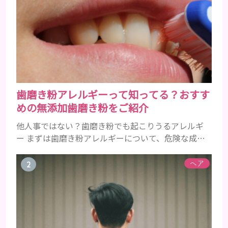
歯磨き粉アレルギーって知ってる？おすす
めの無添加歯磨き粉をご紹介
他人事ではない？歯磨き粉でも起こりうるアレルギ
ー まずは歯磨き粉アレルギーについて、危険な成分
とアレルギーの症状を解説しますね。 歯磨き粉に含
まれるアレルギーを起こすおそれのある成分 まず、
ヘア
普段お使いの歯磨き粉に含まれているどの成分にア
レルギーを引き起こすおそれがあるのかを説明しま
すね。 •フッ素･･･歯の表面のエナメルを守り強くし
たり、虫歯と防ぐ働きを持つ成分 •香味料 ･･･歯磨き
粉の風味や爽...