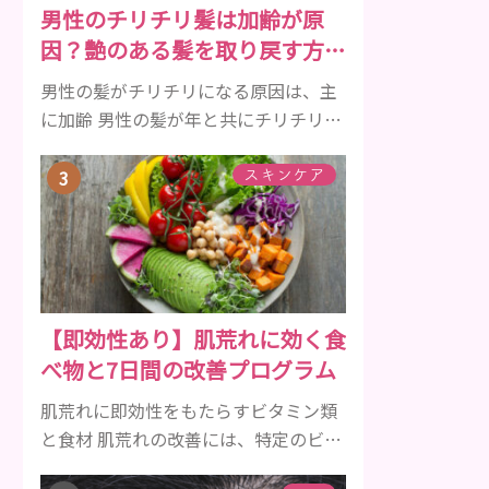
男性のチリチリ髪は加齢が原
メルを守り強くしたり、虫歯と防ぐ働
因？艶のある髪を取り戻す方法
きを持つ成分 •香味料 ･･･歯磨き粉の風
をご紹介
味や爽...
男性の髪がチリチリになる原因は、主
に加齢 男性の髪が年と共にチリチリに
なっていく原因は、主に加齢です。 若
い頃はしっかりとボリュームがあり、
スキンケア
髪にツヤがあった男性も、いつのまに
か髪がチリチリでペタンとするように
なったと感じる人もいるでしょう。特
に大人の男性としての魅力が出てくる
40代以降の男性に悩んでいる人が多い
【即効性あり】肌荒れに効く食
傾向があります。 髪が生え変わるサイ
べ物と7日間の改善プログラム
クルは、年齢と共に乱れていきます。
髪が太くならないま...
肌荒れに即効性をもたらすビタミン類
と食材 肌荒れの改善には、特定のビタ
ミンを含む食べ物が即効性を発揮しま