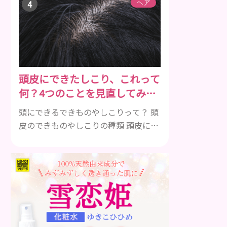
す。ビタミンA、B群、C、Eは肌の回復
ヘア
力を高め、荒れた肌を内側から修復す
る栄養素です。 ビタミンA：レバー、
人参、ほうれん草など レバー、人参、
ほうれん草などに含まれるビタミンA
は、肌のターンオーバーを正常化し、
頭皮にできたしこり、これって
肌荒れを素早く修復します。特にレバ
何？4つのことを見直してみよ
ーは吸収率の高いレチノールを含み、
う！
即効性が期待でき...
頭にできるできものやしこりって？ 頭
皮のできものやしこりの種類 頭皮にで
きるできものとしこり、といっても決
して一種類ではありません。人によっ
ても違いますし、症状や種類によって
も違います。まずはどんな病気なの
か、よりも、どんな種類のできものや
しこりがあるのかを解説いきましょ
う。 水疱 ご存知の方もいらっしゃるか