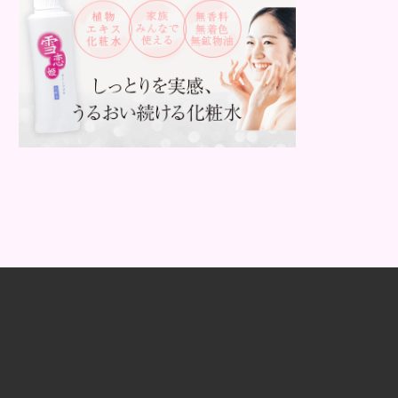
と思いますが、すいほう、と読みま
す。これは表皮や表皮下にできるもの
です。表皮は0.2mmほ...