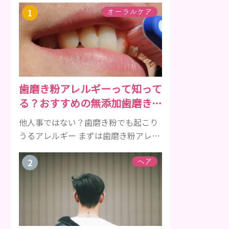
オーラルケア
歯磨き粉アレルギーって知って
る？おすすめの無添加歯磨き粉
をご紹介
他人事ではない？歯磨き粉でも起こり
うるアレルギー まずは歯磨き粉アレル
ギーについて、危険な成分とアレルギ
ーの症状を解説しますね。 歯磨き粉に
ヘア
含まれるアレルギーを起こすおそれの
ある成分 まず、普段お使いの歯磨き粉
に含まれているどの成分にアレルギー
を引き起こすおそれがあるのかを説明
しますね。 •フッ素･･･歯の表面のエナ