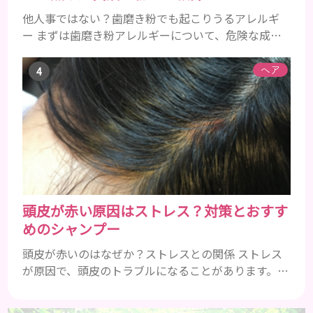
他人事ではない？歯磨き粉でも起こりうるアレルギ
ー まずは歯磨き粉アレルギーについて、危険な成分
とアレルギーの症状を解説しますね。 歯磨き粉に含
まれるアレルギーを起こすおそれのある成分 まず、
ヘア
普段お使いの歯磨き粉に含まれているどの成分にア
レルギーを引き起こすおそれがあるのかを説明しま
すね。 •フッ素･･･歯の表面のエナメルを守り強くし
たり、虫歯と防ぐ働きを持つ成分 •香味料 ･･･歯磨き
粉の風味や爽...
頭皮が赤い原因はストレス？対策とおすす
めのシャンプー
頭皮が赤いのはなぜか？ストレスとの関係 ストレス
が原因で、頭皮のトラブルになることがあります。頭
皮の赤みで悩んでいる人は ぜひ見てくださいね。 ス
トレス ストレスを多く感じると、交感神経が優位に