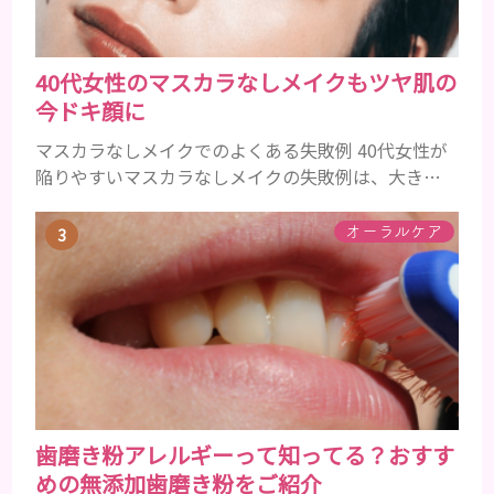
40代女性のマスカラなしメイクもツヤ肌の
今ドキ顔に
マスカラなしメイクでのよくある失敗例 40代女性が
陥りやすいマスカラなしメイクの失敗例は、大きく
分けて３つです。 ①アイメイクにメリハリがなくぼ
やけて見える ②アイシャドウやアイラインで濃くな
オーラルケア
りがち ③ファンデーションの粗が目立ち、老けて見
える ①アイメイクにメリハリがなくぼやけて見える
いつものメイクにただマスカラを除いただけでは、
メリハリがなく腑抜けた印象になり、目元が引き締ま
らず、ぼやけて見...
歯磨き粉アレルギーって知ってる？おすす
めの無添加歯磨き粉をご紹介