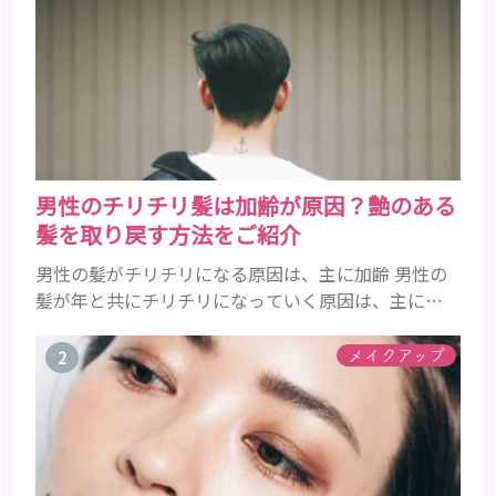
男性のチリチリ髪は加齢が原因？艶のある
髪を取り戻す方法をご紹介
男性の髪がチリチリになる原因は、主に加齢 男性の
髪が年と共にチリチリになっていく原因は、主に加
齢です。 若い頃はしっかりとボリュームがあり、髪
にツヤがあった男性も、いつのまにか髪がチリチリ
メイクアップ
でペタンとするようになったと感じる人もいるでし
ょう。特に大人の男性としての魅力が出てくる40代
以降の男性に悩んでいる人が多い傾向があります。
髪が生え変わるサイクルは、年齢と共に乱れていき
ます。髪が太くならないま...