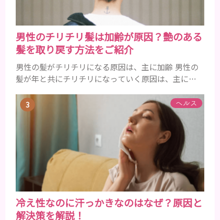
男性のチリチリ髪は加齢が原因？艶のある
髪を取り戻す方法をご紹介
男性の髪がチリチリになる原因は、主に加齢 男性の
髪が年と共にチリチリになっていく原因は、主に加
齢です。 若い頃はしっかりとボリュームがあり、髪
にツヤがあった男性も、いつのまにか髪がチリチリ
ヘルス
でペタンとするようになったと感じる人もいるでし
ょう。特に大人の男性としての魅力が出てくる40代
以降の男性に悩んでいる人が多い傾向があります。
髪が生え変わるサイクルは、年齢と共に乱れていき
ます。髪が太くならないま...
冷え性なのに汗っかきなのはなぜ？原因と
解決策を解説！