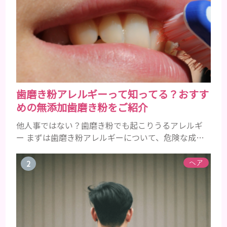
歯磨き粉アレルギーって知ってる？おすす
めの無添加歯磨き粉をご紹介
他人事ではない？歯磨き粉でも起こりうるアレルギ
ー まずは歯磨き粉アレルギーについて、危険な成分
とアレルギーの症状を解説しますね。 歯磨き粉に含
まれるアレルギーを起こすおそれのある成分 まず、
ヘア
普段お使いの歯磨き粉に含まれているどの成分にア
レルギーを引き起こすおそれがあるのかを説明しま
すね。 •フッ素･･･歯の表面のエナメルを守り強くし
たり、虫歯と防ぐ働きを持つ成分 •香味料 ･･･歯磨き
粉の風味や爽...