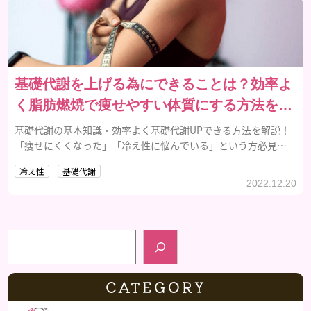
基礎代謝を上げる為にできることは？効率よ
く脂肪燃焼で痩せやすい体質にする方法を解
説！
基礎代謝の基本知識・効率よく基礎代謝UPできる方法を解説！
「痩せにくくなった」「冷え性に悩んでいる」という方必見で
す。
冷え性
基礎代謝
2022.12.20
検索
CATEGORY