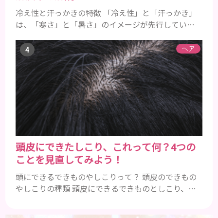
冷え性と汗っかきの特徴 「冷え性」と「汗っかき」
は、「寒さ」と「暑さ」のイメージが先行している
ことから、真逆の症状であると認識されがちです。
冷え性とは 冷え性とは、本来であれば寒さを感じる
ヘア
ことのない温度であるにも関わらず、手足などが凍っ
たように冷たくて辛いと感じることを指します。
「暖かい部屋にいるのに手足が冷たい」「布団をか
けても手足が冷たくて寝れない」などの症状に悩ん
でいる方は、冷え性の可能...
頭皮にできたしこり、これって何？4つの
ことを見直してみよう！
頭にできるできものやしこりって？ 頭皮のできもの
やしこりの種類 頭皮にできるできものとしこり、と
いっても決して一種類ではありません。人によって
も違いますし、症状や種類によっても違います。まず