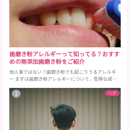
歯磨き粉アレルギーって知ってる？おすす
めの無添加歯磨き粉をご紹介
他人事ではない？歯磨き粉でも起こりうるアレルギ
ー まずは歯磨き粉アレルギーについて、危険な成分
とアレルギーの症状を解説しますね。 歯磨き粉に含
まれるアレルギーを起こすおそれのある成分 まず、
ヘア
普段お使いの歯磨き粉に含まれているどの成分にア
レルギーを引き起こすおそれがあるのかを説明しま
すね。 •フッ素･･･歯の表面のエナメルを守り強くし
たり、虫歯と防ぐ働きを持つ成分 •香味料 ･･･歯磨き
粉の風味や爽...