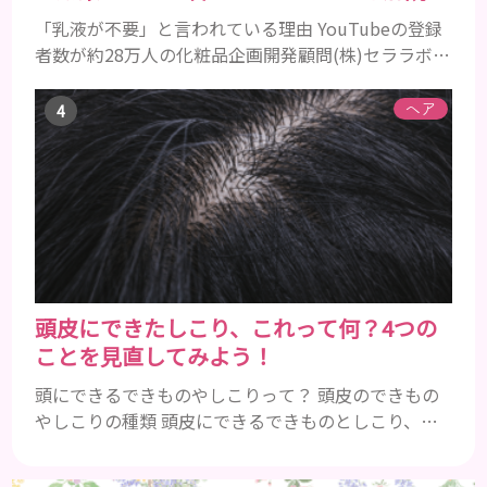
「乳液が不要」と言われている理由 YouTubeの登録
者数が約28万人の化粧品企画開発顧問(株)セララボ代
表・かずのすけ氏がある発言をして話題になりまし
た。 スキンケアで1番不要なものは『乳液』だと思っ
ヘア
てます。成分を見ると化粧水と変わらない(乳濁剤で
濁らせてゲル化剤で粘度付けてるだけの)ものが多す
ぎますしそもそも油分を足したいならクリームがあ
ります。僕自身ここ10年くらい乳液は使ってません
がなんの...
頭皮にできたしこり、これって何？4つの
ことを見直してみよう！
頭にできるできものやしこりって？ 頭皮のできもの
やしこりの種類 頭皮にできるできものとしこり、と
いっても決して一種類ではありません。人によって
も違いますし、症状や種類によっても違います。まず