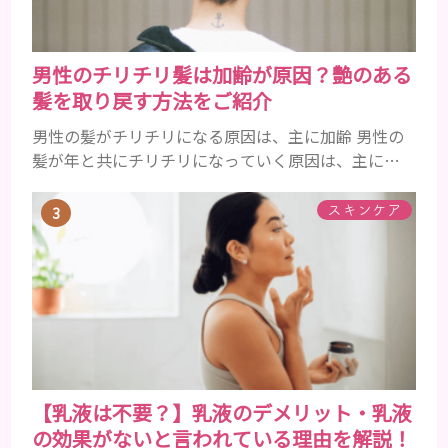
男性のチリチリ髪は加齢が原因？艶のある
髪を取り戻す方法をご紹介
男性の髪がチリチリになる原因は、主に加齢 男性の
髪が年と共にチリチリになっていく原因は、主に加
齢です。 若い頃はしっかりとボリュームがあり、髪
にツヤがあった男性も、いつのまにか髪がチリチリ
スキンケア
でペタンとするようになったと感じる人もいるでし
ょう。特に大人の男性としての魅力が出てくる40代
以降の男性に悩んでいる人が多い傾向があります。
髪が生え変わるサイクルは、年齢と共に乱れていき
ます。髪が太くならないま...
【乳液は不要？】乳液のデメリット・乳液
の効果がないと言われている理由を解説！