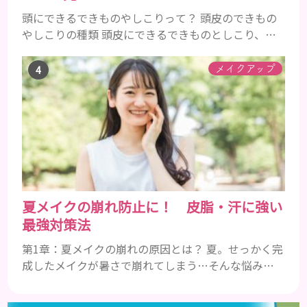
頭にできるできものやしこりって？ 頭皮のできもの
やしこりの種類 頭皮にできるできものとしこり、と
いっても決して一種類ではありません。人によって
も違いますし、症状や種類によっても違います。まず
メイクアップ
はどんな病気なのか、よりも、どんな種類のできも
のやしこりがあるのかを解説いきましょう。 水疱 ご
存知の方もいらっしゃるかと思いますが、すいほ
う、と読みます。これは表皮や表皮下にできるもので
す。表皮は0.2mmほ...
夏メイクの崩れ防止に！ 皮脂・汗に強い
最強対策法
第1章：夏メイクの崩れの原因とは？ 夏。せっかく完
成したメイクが暑さで崩れてしまう…そんな悩みを
抱えている人は多いのではないでしょうか。特に皮
脂や汗でTゾーンや小鼻周りがテカり、ファンデーシ