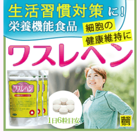
ョンがヨレると一日中憂鬱になりますよね。夏は気
温や湿度が高くなることで皮脂分泌が活発になり、汗
と混ざってメイクが崩れやすくなるのが原因です。で
も、崩れにくい夏メイクは、皮脂崩れ防止下地やウ
ォータープルーフ処方の...