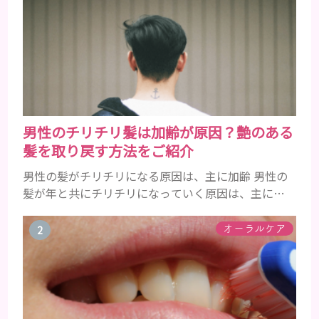
男性のチリチリ髪は加齢が原因？艶のある
髪を取り戻す方法をご紹介
男性の髪がチリチリになる原因は、主に加齢 男性の
髪が年と共にチリチリになっていく原因は、主に加
齢です。 若い頃はしっかりとボリュームがあり、髪
にツヤがあった男性も、いつのまにか髪がチリチリ
オーラルケア
でペタンとするようになったと感じる人もいるでし
ょう。特に大人の男性としての魅力が出てくる40代
以降の男性に悩んでいる人が多い傾向があります。
髪が生え変わるサイクルは、年齢と共に乱れていき
ます。髪が太くならないま...