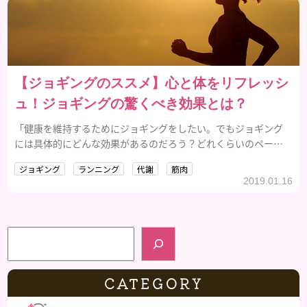
【ジョギングのススメ】心と体をリフレッシ
ュ！ジョギングの驚くべき効果とは？
「健康を維持するためにジョギングをしたい。でもジョギング
には具体的にどんな効果があるのだろう？どれくらいのペース
で走ればいいのだろう？」と考えているあなたへ。今回は、ジ
ジョギング
ランニング
代謝
筋肉
ョギングの驚くべき効果をご紹介します！
2019.01.16
検索
CATEGORY