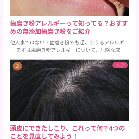
歯磨き粉アレルギーって知ってる？おすす
めの無添加歯磨き粉をご紹介
他人事ではない？歯磨き粉でも起こりうるアレルギ
ー まずは歯磨き粉アレルギーについて、危険な成分
とアレルギーの症状を解説しますね。 歯磨き粉に含
まれるアレルギーを起こすおそれのある成分 まず、
ヘア
普段お使いの歯磨き粉に含まれているどの成分にア
レルギーを引き起こすおそれがあるのかを説明しま
すね。 •フッ素･･･歯の表面のエナメルを守り強くし
たり、虫歯と防ぐ働きを持つ成分 •香味料 ･･･歯磨き
粉の風味や爽...
頭皮にできたしこり、これって何？4つの
ことを見直してみよう！