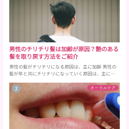
男性のチリチリ髪は加齢が原因？艶のある
髪を取り戻す方法をご紹介
男性の髪がチリチリになる原因は、主に加齢 男性の
髪が年と共にチリチリになっていく原因は、主に加
齢です。 若い頃はしっかりとボリュームがあり、髪
にツヤがあった男性も、いつのまにか髪がチリチリ
オーラルケア
でペタンとするようになったと感じる人もいるでし
ょう。特に大人の男性としての魅力が出てくる40代
以降の男性に悩んでいる人が多い傾向があります。
髪が生え変わるサイクルは、年齢と共に乱れていき
ます。髪が太くならないま...