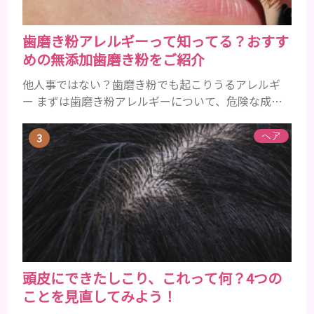
歯磨き粉アレルギーって知ってる？おすす
めの無添加歯磨き粉をご紹介
他人事ではない？歯磨き粉でも起こりうるアレルギ
ー まずは歯磨き粉アレルギーについて、危険な成分
とアレルギーの症状を解説しますね。 歯磨き粉に含
まれるアレルギーを起こすおそれのある成分 まず、
ヘア
普段お使いの歯磨き粉に含まれているどの成分にア
レルギーを引き起こすおそれがあるのかを説明しま
すね。 •フッ素･･･歯の表面のエナメルを守り強くし
たり、虫歯と防ぐ働きを持つ成分 •香味料 ･･･歯磨き
粉の風味や爽...
頭皮にできたしこり、これって何？4つの
ことを見直してみよう！