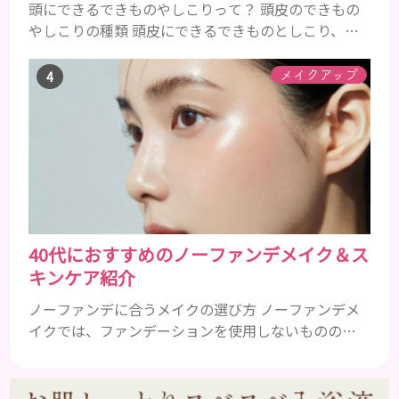
頭にできるできものやしこりって？ 頭皮のできもの
やしこりの種類 頭皮にできるできものとしこり、と
いっても決して一種類ではありません。人によって
も違いますし、症状や種類によっても違います。まず
メイクアップ
はどんな病気なのか、よりも、どんな種類のできも
のやしこりがあるのかを解説いきましょう。 水疱 ご
存知の方もいらっしゃるかと思いますが、すいほ
う、と読みます。これは表皮や表皮下にできるもので
す。表皮は0.2mmほ...
40代におすすめのノーファンデメイク＆ス
キンケア紹介
ノーファンデに合うメイクの選び方 ノーファンデメ
イクでは、ファンデーションを使用しないものの、
下地やBBクリーム、パウダーを使用することでカバ
ー力を補うことができます。 ファンデーションを使
用しないことでカバー力に不安が残るところです