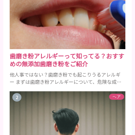
歯磨き粉アレルギーって知ってる？おすす
めの無添加歯磨き粉をご紹介
他人事ではない？歯磨き粉でも起こりうるアレルギ
ー まずは歯磨き粉アレルギーについて、危険な成分
とアレルギーの症状を解説しますね。 歯磨き粉に含
まれるアレルギーを起こすおそれのある成分 まず、
ヘア
普段お使いの歯磨き粉に含まれているどの成分にア
レルギーを引き起こすおそれがあるのかを説明しま
すね。 •フッ素･･･歯の表面のエナメルを守り強くし
たり、虫歯と防ぐ働きを持つ成分 •香味料 ･･･歯磨き
粉の風味や爽...