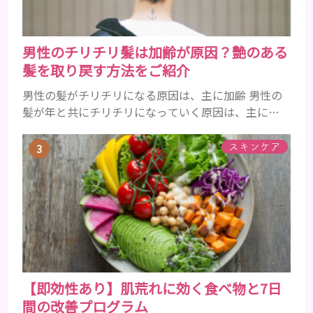
男性のチリチリ髪は加齢が原因？艶のある
髪を取り戻す方法をご紹介
男性の髪がチリチリになる原因は、主に加齢 男性の
髪が年と共にチリチリになっていく原因は、主に加
齢です。 若い頃はしっかりとボリュームがあり、髪
にツヤがあった男性も、いつのまにか髪がチリチリ
スキンケア
でペタンとするようになったと感じる人もいるでし
ょう。特に大人の男性としての魅力が出てくる40代
以降の男性に悩んでいる人が多い傾向があります。
髪が生え変わるサイクルは、年齢と共に乱れていき
ます。髪が太くならないま...
【即効性あり】肌荒れに効く食べ物と7日
間の改善プログラム