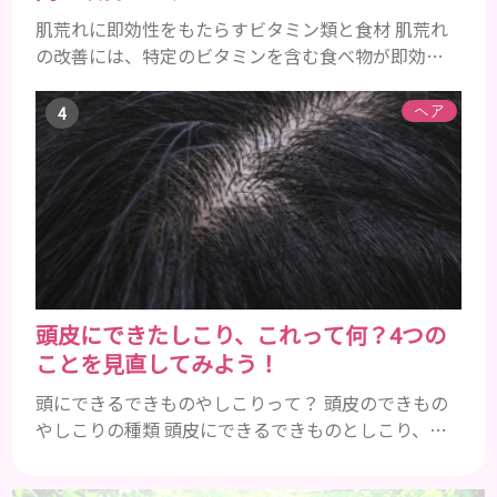
肌荒れに即効性をもたらすビタミン類と食材 肌荒れ
の改善には、特定のビタミンを含む食べ物が即効性
を発揮します。ビタミンA、B群、C、Eは肌の回復力
を高め、荒れた肌を内側から修復する栄養素です。
ヘア
ビタミンA：レバー、人参、ほうれん草など レバー、
人参、ほうれん草などに含まれるビタミンAは、肌の
ターンオーバーを正常化し、肌荒れを素早く修復し
ます。特にレバーは吸収率の高いレチノールを含み、
即効性が期待でき...
頭皮にできたしこり、これって何？4つの
ことを見直してみよう！
頭にできるできものやしこりって？ 頭皮のできもの
やしこりの種類 頭皮にできるできものとしこり、と
いっても決して一種類ではありません。人によって
も違いますし、症状や種類によっても違います。まず