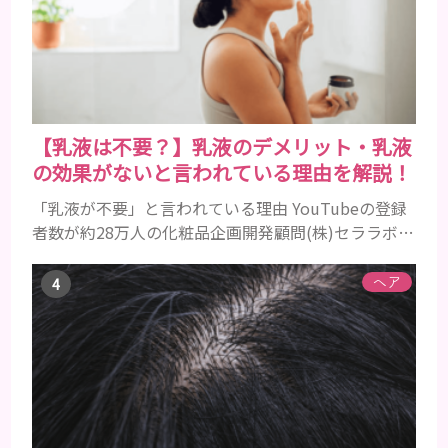
以降の男性に悩んでいる人が多い傾向があります。
髪が生え変わるサイクルは、年齢と共に乱れていき
ます。髪が太くならないま...
【乳液は不要？】乳液のデメリット・乳液
の効果がないと言われている理由を解説！
「乳液が不要」と言われている理由 YouTubeの登録
者数が約28万人の化粧品企画開発顧問(株)セララボ代
表・かずのすけ氏がある発言をして話題になりまし
た。 スキンケアで1番不要なものは『乳液』だと思っ
ヘア
てます。成分を見ると化粧水と変わらない(乳濁剤で
濁らせてゲル化剤で粘度付けてるだけの)ものが多す
ぎますしそもそも油分を足したいならクリームがあ
ります。僕自身ここ10年くらい乳液は使ってません
がなんの...