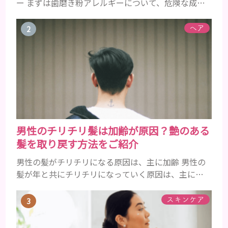
ー まずは歯磨き粉アレルギーについて、危険な成分
とアレルギーの症状を解説しますね。 歯磨き粉に含
まれるアレルギーを起こすおそれのある成分 まず、
ヘア
普段お使いの歯磨き粉に含まれているどの成分にア
レルギーを引き起こすおそれがあるのかを説明しま
すね。 •フッ素･･･歯の表面のエナメルを守り強くし
たり、虫歯と防ぐ働きを持つ成分 •香味料 ･･･歯磨き
粉の風味や爽...
男性のチリチリ髪は加齢が原因？艶のある
髪を取り戻す方法をご紹介
男性の髪がチリチリになる原因は、主に加齢 男性の
髪が年と共にチリチリになっていく原因は、主に加
齢です。 若い頃はしっかりとボリュームがあり、髪
にツヤがあった男性も、いつのまにか髪がチリチリ
スキンケア
でペタンとするようになったと感じる人もいるでし
ょう。特に大人の男性としての魅力が出てくる40代