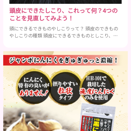
頭皮にできたしこり、これって何？4つの
ことを見直してみよう！
頭にできるできものやしこりって？ 頭皮のできもの
やしこりの種類 頭皮にできるできものとしこり、と
いっても決して一種類ではありません。人によって
も違いますし、症状や種類によっても違います。まず
はどんな病気なのか、よりも、どんな種類のできも
のやしこりがあるのかを解説いきましょう。 水疱 ご
存知の方もいらっしゃるかと思いますが、すいほ
う、と読みます。これは表皮や表皮下にできるもので
す。表皮は0.2mmほ...