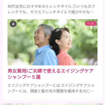
40代女性におすすめのトレンドネイル ①いつものフ
レンチでも、ガラスフレンチネイルで煌びやかな上
品な手元に 引用元 ②キラキラで反射効果を全面に、
血色の良いピンクゴールドでマグネットネイル 引用
ヘア
元：https://4meee.com/articles/view/30008363
③2024トレンドカラーのピーチファズ（Peach
Fuzz）ネイル 引用元 ④ストーンやミラーを多めに、
大人女性も老け...
男女兼用!ご夫婦で使えるエイジングケア
シャンプー５選
エイジングケアシャンプーとは エイジングケアシャ
ンプーとは、頭皮と髪の毛の健康を維持するのに必
要な栄養成分を配合したエイジングケア効果の高い
シャンプーのことです。 加齢とともに気になるの