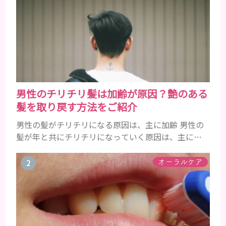
男性のチリチリ髪は加齢が原因？艶のある
髪を取り戻す方法をご紹介
男性の髪がチリチリになる原因は、主に加齢 男性の
髪が年と共にチリチリになっていく原因は、主に加
齢です。 若い頃はしっかりとボリュームがあり、髪
にツヤがあった男性も、いつのまにか髪がチリチリ
オーラルケア
でペタンとするようになったと感じる人もいるでし
ょう。特に大人の男性としての魅力が出てくる40代
以降の男性に悩んでいる人が多い傾向があります。
髪が生え変わるサイクルは、年齢と共に乱れていき
ます。髪が太くならないま...