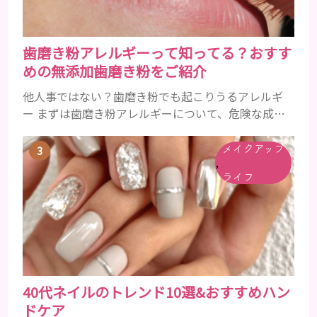
歯磨き粉アレルギーって知ってる？おすす
めの無添加歯磨き粉をご紹介
他人事ではない？歯磨き粉でも起こりうるアレルギ
ー まずは歯磨き粉アレルギーについて、危険な成分
とアレルギーの症状を解説しますね。 歯磨き粉に含
まれるアレルギーを起こすおそれのある成分 まず、
メイクアップ
,
普段お使いの歯磨き粉に含まれているどの成分にア
ライフ
レルギーを引き起こすおそれがあるのかを説明しま
すね。 •フッ素･･･歯の表面のエナメルを守り強くし
たり、虫歯と防ぐ働きを持つ成分 •香味料 ･･･歯磨き
粉の風味や爽...
40代ネイルのトレンド10選&おすすめハン
ドケア