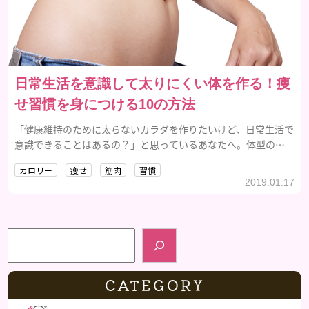
日常生活を意識して太りにくい体を作る！痩
せ習慣を身につける10の方法
「健康維持のために太らないカラダを作りたいけど、日常生活で
意識できることはあるの？」と思っているあなたへ。体型のキ
ープってとても難しいですよね。そこで今回は、太りにくい身
カロリー
痩せ
筋肉
習慣
体を作るための痩せ習慣をご紹介します！
2019.01.17
検索
CATEGORY