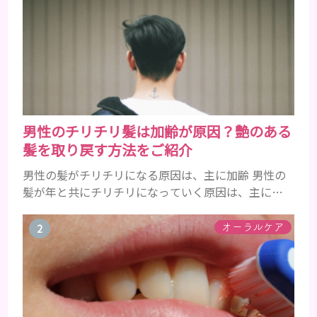
男性のチリチリ髪は加齢が原因？艶のある
髪を取り戻す方法をご紹介
男性の髪がチリチリになる原因は、主に加齢 男性の
髪が年と共にチリチリになっていく原因は、主に加
齢です。 若い頃はしっかりとボリュームがあり、髪
にツヤがあった男性も、いつのまにか髪がチリチリ
オーラルケア
でペタンとするようになったと感じる人もいるでし
ょう。特に大人の男性としての魅力が出てくる40代
以降の男性に悩んでいる人が多い傾向があります。
髪が生え変わるサイクルは、年齢と共に乱れていき
ます。髪が太くならないま...