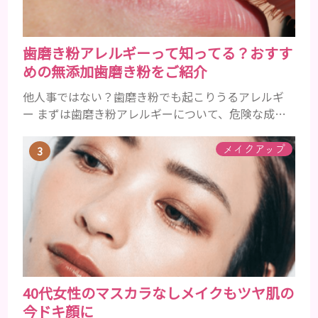
歯磨き粉アレルギーって知ってる？おすす
めの無添加歯磨き粉をご紹介
他人事ではない？歯磨き粉でも起こりうるアレルギ
ー まずは歯磨き粉アレルギーについて、危険な成分
とアレルギーの症状を解説しますね。 歯磨き粉に含
まれるアレルギーを起こすおそれのある成分 まず、
メイクアップ
普段お使いの歯磨き粉に含まれているどの成分にア
レルギーを引き起こすおそれがあるのかを説明しま
すね。 •フッ素･･･歯の表面のエナメルを守り強くし
たり、虫歯と防ぐ働きを持つ成分 •香味料 ･･･歯磨き
粉の風味や爽...
40代女性のマスカラなしメイクもツヤ肌の
今ドキ顔に