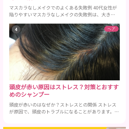
マスカラなしメイクでのよくある失敗例 40代女性が
陥りやすいマスカラなしメイクの失敗例は、大きく
分けて３つです。 ①アイメイクにメリハリがなくぼ
やけて見える ②アイシャドウやアイラインで濃くな
ヘア
りがち ③ファンデーションの粗が目立ち、老けて見
える ①アイメイクにメリハリがなくぼやけて見える
いつものメイクにただマスカラを除いただけでは、
メリハリがなく腑抜けた印象になり、目元が引き締ま
らず、ぼやけて見...
頭皮が赤い原因はストレス？対策とおすす
めのシャンプー
頭皮が赤いのはなぜか？ストレスとの関係 ストレス
が原因で、頭皮のトラブルになることがあります。頭
皮の赤みで悩んでいる人は ぜひ見てくださいね。 ス
トレス ストレスを多く感じると、交感神経が優位に