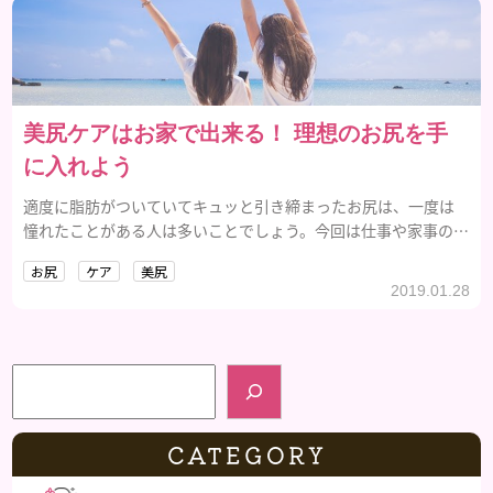
美尻ケアはお家で出来る！ 理想のお尻を手
に入れよう
適度に脂肪がついていてキュッと引き締まったお尻は、一度は
憧れたことがある人は多いことでしょう。今回は仕事や家事の合
間にできる「お家でできる美尻ケア」をご紹介するので、年齢を
お尻
ケア
美尻
重ねても美尻をキープしたい人はぜひ参考にしてみて下さい
2019.01.28
ね。
検索
CATEGORY