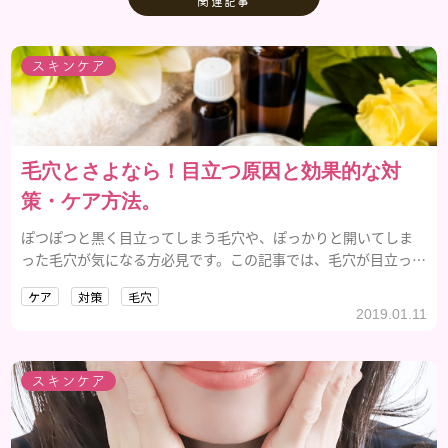
関連記事
スキンケア
毛穴とさよなら！目立つ原因と効果的な対
策・ケア方法。
ぽつぽつと黒く目立ってしまう毛穴や、ぽっかりと開いてしま
った毛穴が気になる方必見です。この記事では、毛穴が目立って
しまう主な原因と、効果が期待できる毛穴対策・ケア方法をご紹
ケア
対策
毛穴
介していきます。
2019.01.11
スキンケア