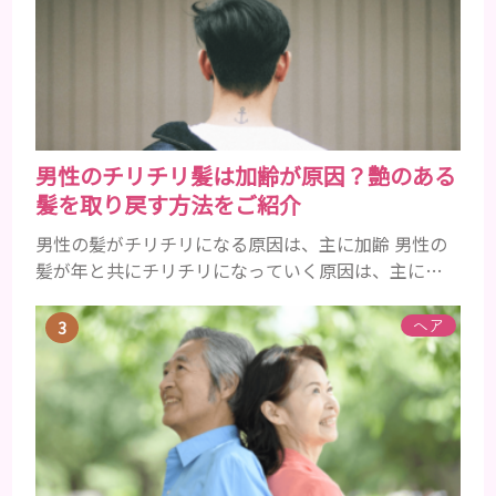
レルギーを引き起こすおそれがあるのかを説明しま
すね。 •フッ素･･･歯の表面のエナメルを守り強くし
たり、虫歯と防ぐ働きを持つ成分 •香味料 ･･･歯磨き
粉の風味や爽...
男性のチリチリ髪は加齢が原因？艶のある
髪を取り戻す方法をご紹介
男性の髪がチリチリになる原因は、主に加齢 男性の
髪が年と共にチリチリになっていく原因は、主に加
齢です。 若い頃はしっかりとボリュームがあり、髪
にツヤがあった男性も、いつのまにか髪がチリチリ
ヘア
でペタンとするようになったと感じる人もいるでし
ょう。特に大人の男性としての魅力が出てくる40代
以降の男性に悩んでいる人が多い傾向があります。
髪が生え変わるサイクルは、年齢と共に乱れていき
ます。髪が太くならないま...