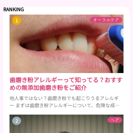
RANKING
オーラルケア
歯磨き粉アレルギーって知ってる？おすす
めの無添加歯磨き粉をご紹介
他人事ではない？歯磨き粉でも起こりうるアレルギ
ー まずは歯磨き粉アレルギーについて、危険な成分
とアレルギーの症状を解説しますね。 歯磨き粉に含
まれるアレルギーを起こすおそれのある成分 まず、
ヘア
普段お使いの歯磨き粉に含まれているどの成分にア