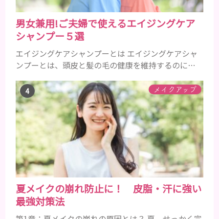
男女兼用!ご夫婦で使えるエイジングケア
シャンプー５選
エイジングケアシャンプーとは エイジングケアシャ
ンプーとは、頭皮と髪の毛の健康を維持するのに必
要な栄養成分を配合したエイジングケア効果の高い
シャンプーのことです。 加齢とともに気になるの
メイクアップ
は、髪のボリュームやハリやコシ、ツヤなどがなく
なってくることや、抜け毛や薄毛、白髪など様々で
す。 自分の改善したい症状に効果的なエイジングケ
アシャンプーを使うことが大事です。 一般的に頭皮
環境をよくするには、アミノ...
夏メイクの崩れ防止に！ 皮脂・汗に強い
最強対策法
第1章：夏メイクの崩れの原因とは？ 夏。せっかく完