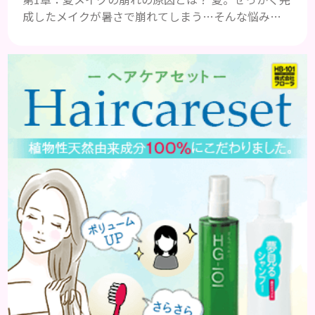
成したメイクが暑さで崩れてしまう…そんな悩みを
抱えている人は多いのではないでしょうか。特に皮
脂や汗でTゾーンや小鼻周りがテカり、ファンデーシ
ョンがヨレると一日中憂鬱になりますよね。夏は気
温や湿度が高くなることで皮脂分泌が活発になり、汗
と混ざってメイクが崩れやすくなるのが原因です。で
も、崩れにくい夏メイクは、皮脂崩れ防止下地やウ
ォータープルーフ処方の...