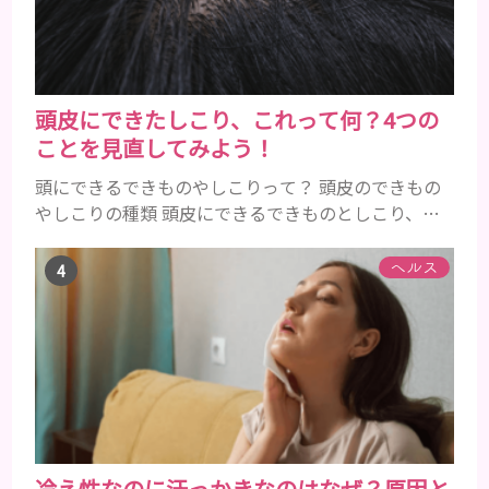
たり、虫歯と防ぐ働きを持つ成分 •香味料 ･･･歯磨き
粉の風味や爽...
頭皮にできたしこり、これって何？4つの
ことを見直してみよう！
頭にできるできものやしこりって？ 頭皮のできもの
やしこりの種類 頭皮にできるできものとしこり、と
いっても決して一種類ではありません。人によって
も違いますし、症状や種類によっても違います。まず
ヘルス
はどんな病気なのか、よりも、どんな種類のできも
のやしこりがあるのかを解説いきましょう。 水疱 ご
存知の方もいらっしゃるかと思いますが、すいほ
う、と読みます。これは表皮や表皮下にできるもので
す。表皮は0.2mmほ...
冷え性なのに汗っかきなのはなぜ？原因と