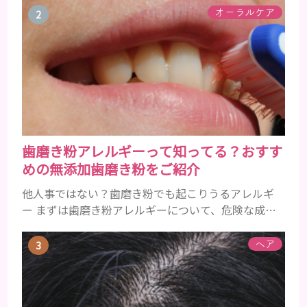
にツヤがあった男性も、いつのまにか髪がチリチリ
オーラルケア
でペタンとするようになったと感じる人もいるでし
ょう。特に大人の男性としての魅力が出てくる40代
以降の男性に悩んでいる人が多い傾向があります。
髪が生え変わるサイクルは、年齢と共に乱れていき
ます。髪が太くならないま...
歯磨き粉アレルギーって知ってる？おすす
めの無添加歯磨き粉をご紹介
他人事ではない？歯磨き粉でも起こりうるアレルギ
ー まずは歯磨き粉アレルギーについて、危険な成分
とアレルギーの症状を解説しますね。 歯磨き粉に含
まれるアレルギーを起こすおそれのある成分 まず、
ヘア
普段お使いの歯磨き粉に含まれているどの成分にア
レルギーを引き起こすおそれがあるのかを説明しま
すね。 •フッ素･･･歯の表面のエナメルを守り強くし