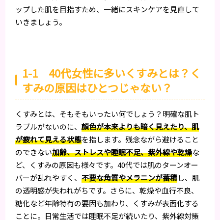
ップした肌を目指すため、一緒にスキンケアを見直して
いきましょう。
1-1 40代女性に多いくすみとは？く
すみの原因はひとつじゃない？
くすみとは、そもそもいったい何でしょう？明確な肌ト
ラブルがないのに、
顔色が本来よりも暗く見えたり、肌
が疲れて見える状態
を指します。残念ながら避けること
のできない
加齢、ストレスや睡眠不足、紫外線や乾燥
な
ど、くすみの原因も様々です。40代では肌のターンオー
バーが乱れやすく、
不要な角質やメラニンが蓄積
し、肌
の透明感が失われがちです。さらに、乾燥や血行不良、
糖化など年齢特有の要因も加わり、くすみが表面化する
ことに。日常生活では睡眠不足が続いたり、紫外線対策