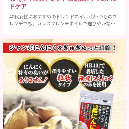
ドケア
40代女性におすすめのトレンドネイル ①いつものフ
レンチでも、ガラスフレンチネイルで煌びやかな上
品な手元に 引用元 ②キラキラで反射効果を全面に、
血色の良いピンクゴールドでマグネットネイル 引用
元：https://4meee.com/articles/view/30008363
③2024トレンドカラーのピーチファズ（Peach
Fuzz）ネイル 引用元 ④ストーンやミラーを多めに、
大人女性も老け...