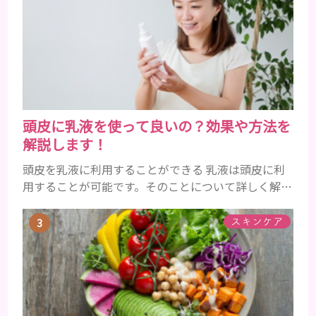
ょう。特に大人の男性としての魅力が出てくる40代
以降の男性に悩んでいる人が多い傾向があります。
髪が生え変わるサイクルは、年齢と共に乱れていき
ます。髪が太くならないま...
頭皮に乳液を使って良いの？効果や方法を
解説します！
頭皮を乳液に利用することができる 乳液は頭皮に利
用することが可能です。そのことについて詳しく解説
しましょう。 乳液とは水分と油分がバランスよく含
まれた化粧品 乳液とは水分と油分がバランスよく配
スキンケア
合されている化粧品のことです。 化粧水はその成分
のほとんどが水分ですが、乳液には油分が含まれて
いる点が違いといえます。 また、乳液との違いが曖
昧なものとしてローションがあり、ローションにも油
分が豊富に含まれて...