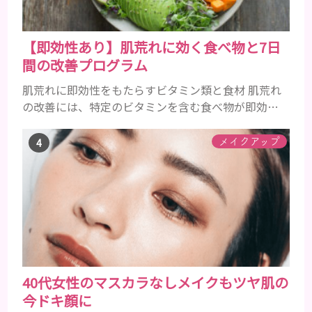
【即効性あり】肌荒れに効く食べ物と7日
間の改善プログラム
肌荒れに即効性をもたらすビタミン類と食材 肌荒れ
の改善には、特定のビタミンを含む食べ物が即効性
を発揮します。ビタミンA、B群、C、Eは肌の回復力
を高め、荒れた肌を内側から修復する栄養素です。
メイクアップ
ビタミンA：レバー、人参、ほうれん草など レバー、
人参、ほうれん草などに含まれるビタミンAは、肌の
ターンオーバーを正常化し、肌荒れを素早く修復し
ます。特にレバーは吸収率の高いレチノールを含み、
即効性が期待でき...
40代女性のマスカラなしメイクもツヤ肌の
今ドキ顔に