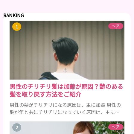
RANKING
ヘア
男性のチリチリ髪は加齢が原因？艶のある
髪を取り戻す方法をご紹介
男性の髪がチリチリになる原因は、主に加齢 男性の
髪が年と共にチリチリになっていく原因は、主に加
齢です。 若い頃はしっかりとボリュームがあり、髪
にツヤがあった男性も、いつのまにか髪がチリチリ
ヘア
でペタンとするようになったと感じる人もいるでし