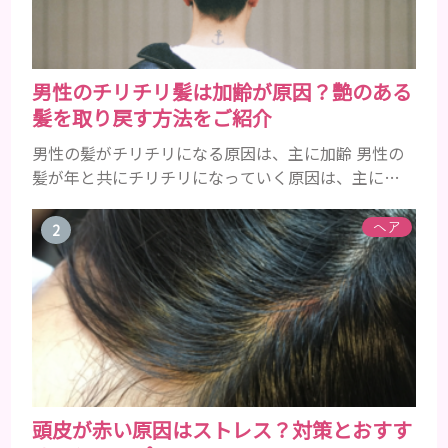
男性のチリチリ髪は加齢が原因？艶のある
髪を取り戻す方法をご紹介
男性の髪がチリチリになる原因は、主に加齢 男性の
髪が年と共にチリチリになっていく原因は、主に加
齢です。 若い頃はしっかりとボリュームがあり、髪
にツヤがあった男性も、いつのまにか髪がチリチリ
ヘア
でペタンとするようになったと感じる人もいるでし
ょう。特に大人の男性としての魅力が出てくる40代
以降の男性に悩んでいる人が多い傾向があります。
髪が生え変わるサイクルは、年齢と共に乱れていき
ます。髪が太くならないま...
頭皮が赤い原因はストレス？対策とおすす