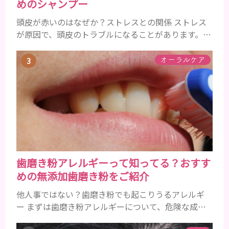
めのシャンプー
頭皮が赤いのはなぜか？ストレスとの関係 ストレス
が原因で、頭皮のトラブルになることがあります。頭
皮の赤みで悩んでいる人は ぜひ見てくださいね。 ス
トレス ストレスを多く感じると、交感神経が優位に
オーラルケア
働きます。そのため、皮脂の分泌量が増えて炎症が起
きやすくなります。さらに、血行不良になり栄養が行
き届きません。ストレス解消は、頭皮の健康に大切
です。 アトピー性皮膚炎 頭皮が赤い状態は、アトピ
ー皮膚炎の可能...
歯磨き粉アレルギーって知ってる？おすす
めの無添加歯磨き粉をご紹介
他人事ではない？歯磨き粉でも起こりうるアレルギ
ー まずは歯磨き粉アレルギーについて、危険な成分
とアレルギーの症状を解説しますね。 歯磨き粉に含