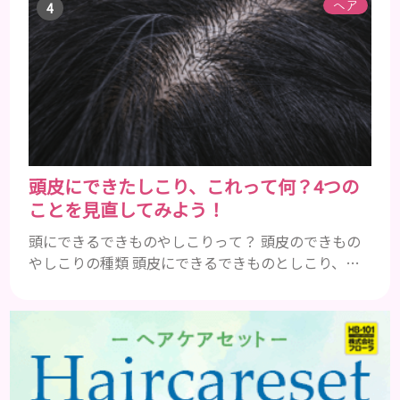
まれるアレルギーを起こすおそれのある成分 まず、
ヘア
普段お使いの歯磨き粉に含まれているどの成分にア
レルギーを引き起こすおそれがあるのかを説明しま
すね。 •フッ素･･･歯の表面のエナメルを守り強くし
たり、虫歯と防ぐ働きを持つ成分 •香味料 ･･･歯磨き
粉の風味や爽...
頭皮にできたしこり、これって何？4つの
ことを見直してみよう！
頭にできるできものやしこりって？ 頭皮のできもの
やしこりの種類 頭皮にできるできものとしこり、と
いっても決して一種類ではありません。人によって
も違いますし、症状や種類によっても違います。まず
はどんな病気なのか、よりも、どんな種類のできも
のやしこりがあるのかを解説いきましょう。 水疱 ご
存知の方もいらっしゃるかと思いますが、すいほ
う、と読みます。これは表皮や表皮下にできるもので