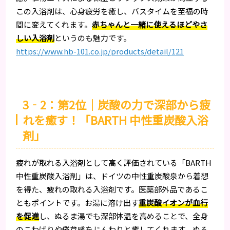
この入浴剤は、心身疲労を癒し、バスタイムを至福の時
間に変えてくれます。
赤ちゃんと一緒に使えるほどやさ
しい入浴剤
というのも魅力です。
https://www.hb-101.co.jp/products/detail/121
3‐2：第2位｜炭酸の力で深部から疲
れを癒す！「BARTH 中性重炭酸入浴
剤」
疲れが取れる入浴剤として高く評価されている「BARTH
中性重炭酸入浴剤」は、ドイツの中性重炭酸泉から着想
を得た、疲れの取れる入浴剤です。医薬部外品であるこ
ともポイントです。お湯に溶け出す
重炭酸イオンが血行
を促進
し、ぬるま湯でも深部体温を高めることで、全身
のこわばりや倦怠感をじんわりと癒してくれます。ぬる