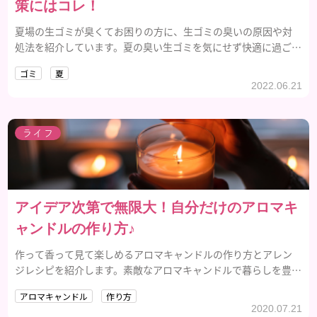
策にはコレ！
夏場の生ゴミが臭くてお困りの方に、生ゴミの臭いの原因や対
処法を紹介しています。夏の臭い生ゴミを気にせず快適に過ごし
ましょう。
ゴミ
夏
2022.06.21
ライフ
アイデア次第で無限大！自分だけのアロマキ
ャンドルの作り方♪
作って香って見て楽しめるアロマキャンドルの作り方とアレン
ジレシピを紹介します。素敵なアロマキャンドルで暮らしを豊か
にしましょう。
アロマキャンドル
作り方
2020.07.21