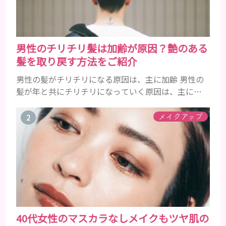
男性のチリチリ髪は加齢が原因？艶のある
髪を取り戻す方法をご紹介
男性の髪がチリチリになる原因は、主に加齢 男性の
髪が年と共にチリチリになっていく原因は、主に加
齢です。 若い頃はしっかりとボリュームがあり、髪
にツヤがあった男性も、いつのまにか髪がチリチリ
メイクアップ
でペタンとするようになったと感じる人もいるでし
ょう。特に大人の男性としての魅力が出てくる40代
以降の男性に悩んでいる人が多い傾向があります。
髪が生え変わるサイクルは、年齢と共に乱れていき
ます。髪が太くならないま...
40代女性のマスカラなしメイクもツヤ肌の