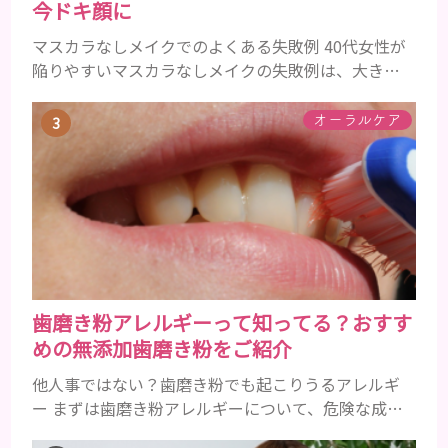
今ドキ顔に
マスカラなしメイクでのよくある失敗例 40代女性が
陥りやすいマスカラなしメイクの失敗例は、大きく
分けて３つです。 ①アイメイクにメリハリがなくぼ
やけて見える ②アイシャドウやアイラインで濃くな
オーラルケア
りがち ③ファンデーションの粗が目立ち、老けて見
える ①アイメイクにメリハリがなくぼやけて見える
いつものメイクにただマスカラを除いただけでは、
メリハリがなく腑抜けた印象になり、目元が引き締ま
らず、ぼやけて見...
歯磨き粉アレルギーって知ってる？おすす
めの無添加歯磨き粉をご紹介
他人事ではない？歯磨き粉でも起こりうるアレルギ
ー まずは歯磨き粉アレルギーについて、危険な成分
とアレルギーの症状を解説しますね。 歯磨き粉に含