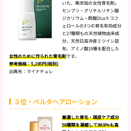
いた、無添加の女性育毛剤。
センブリ・グリチルリチン酸
ジカリウム・酢酸DLαトコフ
ェロールの3つの育毛有効成分
と27種類もの天然植物由来成
分、天然日高沖産ミツイシ昆
布、アミノ酸10種を配合した
女性のために作られた育毛剤
です。
参考価格：5,195円(税別)
出典先：マイナチュレ
３位・ベルタヘアローション
厳選した育毛・頭皮ケア成分
56種類を凝縮して99.9％も高