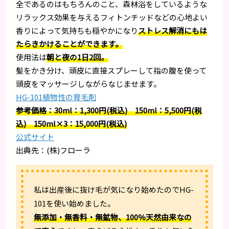
全であるのはもちろんのこと、森林浴をしているような
リラックス効果を与えるフィトンチッドなどの心地よい
香りによって気持ちも穏やかになり
ストレス解消にもは
たらきかけることができます。
使用法は
朝と夜の1日2回。
髪をかき分け、頭皮に直接スプレーして指の腹を使って
頭皮をマッサージしながらなじませます。
HG-101植物性の育毛剤
参考価格：30ml：1,300円(税込) 150ml：5,500円(税
込) 150ml×3：15,000円(税込)
公式サイト
出典先：(株)フローラ
私は出産後に抜け毛が気になり始めたのでHG-
101を使い始めました。
無添加・無香料・無鉱物、100％天然由来なの