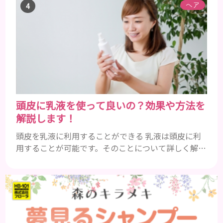
まれるアレルギーを起こすおそれのある成分 まず、
ヘア
普段お使いの歯磨き粉に含まれているどの成分にア
レルギーを引き起こすおそれがあるのかを説明しま
すね。 •フッ素･･･歯の表面のエナメルを守り強くし
たり、虫歯と防ぐ働きを持つ成分 •香味料 ･･･歯磨き
粉の風味や爽...
頭皮に乳液を使って良いの？効果や方法を
解説します！
頭皮を乳液に利用することができる 乳液は頭皮に利
用することが可能です。そのことについて詳しく解説
しましょう。 乳液とは水分と油分がバランスよく含
まれた化粧品 乳液とは水分と油分がバランスよく配
合されている化粧品のことです。 化粧水はその成分
のほとんどが水分ですが、乳液には油分が含まれて
いる点が違いといえます。 また、乳液との違いが曖
昧なものとしてローションがあり、ローションにも油