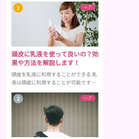
ヘア
頭皮に乳液を使って良いの？効
果や方法を解説します！
頭皮を乳液に利用することができる 乳
液は頭皮に利用することが可能です。
そのことについて詳しく解説しましょ
う。 乳液とは水分と油分がバランスよ
ヘア
く含まれた化粧品 乳液とは水分と油分
がバランスよく配合されている化粧品
のことです。 化粧水はその成分のほと
んどが水分ですが、乳液には油分が含
まれている点が違いといえます。 ま