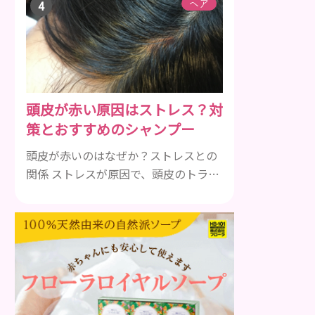
す。ビタミンA、B群、C、Eは肌の回復
ヘア
力を高め、荒れた肌を内側から修復す
る栄養素です。 ビタミンA：レバー、
人参、ほうれん草など レバー、人参、
ほうれん草などに含まれるビタミンA
は、肌のターンオーバーを正常化し、
頭皮が赤い原因はストレス？対
肌荒れを素早く修復します。特にレバ
策とおすすめのシャンプー
ーは吸収率の高いレチノールを含み、
即効性が期待でき...
頭皮が赤いのはなぜか？ストレスとの
関係 ストレスが原因で、頭皮のトラブ
ルになることがあります。頭皮の赤み
で悩んでいる人は ぜひ見てください
ね。 ストレス ストレスを多く感じる
と、交感神経が優位に働きます。その
ため、皮脂の分泌量が増えて炎症が起
きやすくなります。さらに、血行不良
になり栄養が行き届きません。ストレ