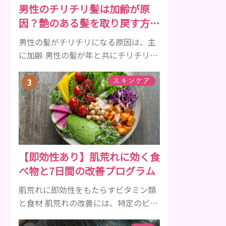
男性のチリチリ髪は加齢が原
た、乳液との違いが曖昧なものとして
因？艶のある髪を取り戻す方法
ローションがあり、ローションにも油
をご紹介
分が豊富に含まれて...
男性の髪がチリチリになる原因は、主
に加齢 男性の髪が年と共にチリチリに
なっていく原因は、主に加齢です。 若
い頃はしっかりとボリュームがあり、
スキンケア
髪にツヤがあった男性も、いつのまに
か髪がチリチリでペタンとするように
なったと感じる人もいるでしょう。特
に大人の男性としての魅力が出てくる
40代以降の男性に悩んでいる人が多い
【即効性あり】肌荒れに効く食
傾向があります。 髪が生え変わるサイ
べ物と7日間の改善プログラム
クルは、年齢と共に乱れていきます。
髪が太くならないま...
肌荒れに即効性をもたらすビタミン類
と食材 肌荒れの改善には、特定のビタ
ミンを含む食べ物が即効性を発揮しま