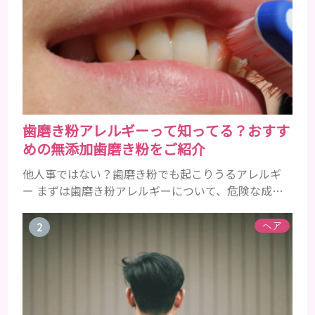
歯磨き粉アレルギーって知ってる？おすす
めの無添加歯磨き粉をご紹介
他人事ではない？歯磨き粉でも起こりうるアレルギ
ー まずは歯磨き粉アレルギーについて、危険な成分
とアレルギーの症状を解説しますね。 歯磨き粉に含
まれるアレルギーを起こすおそれのある成分 まず、
ヘア
普段お使いの歯磨き粉に含まれているどの成分にア
レルギーを引き起こすおそれがあるのかを説明しま
すね。 •フッ素･･･歯の表面のエナメルを守り強くし
たり、虫歯と防ぐ働きを持つ成分 •香味料 ･･･歯磨き
粉の風味や爽...