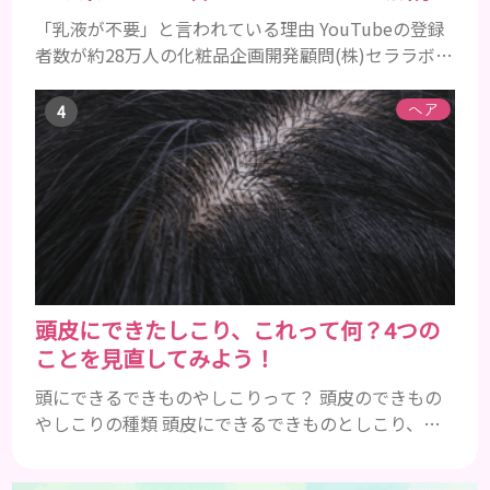
「乳液が不要」と言われている理由 YouTubeの登録
者数が約28万人の化粧品企画開発顧問(株)セララボ代
表・かずのすけ氏がある発言をして話題になりまし
た。 スキンケアで1番不要なものは『乳液』だと思っ
ヘア
てます。成分を見ると化粧水と変わらない(乳濁剤で
濁らせてゲル化剤で粘度付けてるだけの)ものが多す
ぎますしそもそも油分を足したいならクリームがあ
ります。僕自身ここ10年くらい乳液は使ってません
がなんの...
頭皮にできたしこり、これって何？4つの
ことを見直してみよう！
頭にできるできものやしこりって？ 頭皮のできもの
やしこりの種類 頭皮にできるできものとしこり、と
いっても決して一種類ではありません。人によって
も違いますし、症状や種類によっても違います。まず