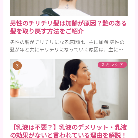
男性のチリチリ髪は加齢が原因？艶のある
髪を取り戻す方法をご紹介
男性の髪がチリチリになる原因は、主に加齢 男性の
髪が年と共にチリチリになっていく原因は、主に加
齢です。 若い頃はしっかりとボリュームがあり、髪
にツヤがあった男性も、いつのまにか髪がチリチリ
スキンケア
でペタンとするようになったと感じる人もいるでし
ょう。特に大人の男性としての魅力が出てくる40代
以降の男性に悩んでいる人が多い傾向があります。
髪が生え変わるサイクルは、年齢と共に乱れていき
ます。髪が太くならないま...
【乳液は不要？】乳液のデメリット・乳液
の効果がないと言われている理由を解説！