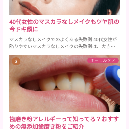
40代女性のマスカラなしメイクもツヤ肌の
今ドキ顔に
マスカラなしメイクでのよくある失敗例 40代女性が
陥りやすいマスカラなしメイクの失敗例は、大きく
分けて３つです。 ①アイメイクにメリハリがなくぼ
やけて見える ②アイシャドウやアイラインで濃くな
オーラルケア
りがち ③ファンデーションの粗が目立ち、老けて見
える ①アイメイクにメリハリがなくぼやけて見える
いつものメイクにただマスカラを除いただけでは、
メリハリがなく腑抜けた印象になり、目元が引き締ま
らず、ぼやけて見...
歯磨き粉アレルギーって知ってる？おすす
めの無添加歯磨き粉をご紹介