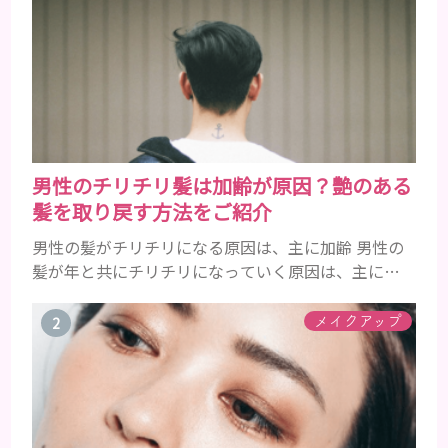
男性のチリチリ髪は加齢が原因？艶のある
髪を取り戻す方法をご紹介
男性の髪がチリチリになる原因は、主に加齢 男性の
髪が年と共にチリチリになっていく原因は、主に加
齢です。 若い頃はしっかりとボリュームがあり、髪
にツヤがあった男性も、いつのまにか髪がチリチリ
メイクアップ
でペタンとするようになったと感じる人もいるでし
ょう。特に大人の男性としての魅力が出てくる40代
以降の男性に悩んでいる人が多い傾向があります。
髪が生え変わるサイクルは、年齢と共に乱れていき
ます。髪が太くならないま...