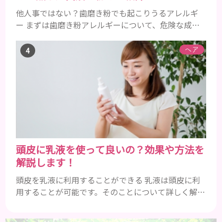
他人事ではない？歯磨き粉でも起こりうるアレルギ
ー まずは歯磨き粉アレルギーについて、危険な成分
とアレルギーの症状を解説しますね。 歯磨き粉に含
まれるアレルギーを起こすおそれのある成分 まず、
ヘア
普段お使いの歯磨き粉に含まれているどの成分にア
レルギーを引き起こすおそれがあるのかを説明しま
すね。 •フッ素･･･歯の表面のエナメルを守り強くし
たり、虫歯と防ぐ働きを持つ成分 •香味料 ･･･歯磨き
粉の風味や爽...
頭皮に乳液を使って良いの？効果や方法を
解説します！
頭皮を乳液に利用することができる 乳液は頭皮に利
用することが可能です。そのことについて詳しく解説
しましょう。 乳液とは水分と油分がバランスよく含
まれた化粧品 乳液とは水分と油分がバランスよく配