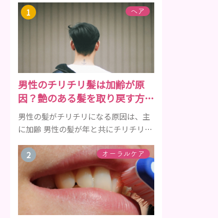
ヘア
男性のチリチリ髪は加齢が原
因？艶のある髪を取り戻す方法
をご紹介
男性の髪がチリチリになる原因は、主
に加齢 男性の髪が年と共にチリチリに
なっていく原因は、主に加齢です。 若
い頃はしっかりとボリュームがあり、
オーラルケア
髪にツヤがあった男性も、いつのまに
か髪がチリチリでペタンとするように
なったと感じる人もいるでしょう。特
に大人の男性としての魅力が出てくる
40代以降の男性に悩んでいる人が多い