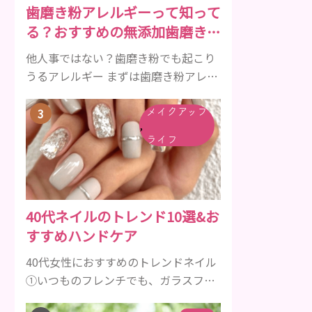
歯磨き粉アレルギーって知って
傾向があります。 髪が生え変わるサイ
る？おすすめの無添加歯磨き粉
クルは、年齢と共に乱れていきます。
をご紹介
髪が太くならないま...
他人事ではない？歯磨き粉でも起こり
うるアレルギー まずは歯磨き粉アレル
ギーについて、危険な成分とアレルギ
ーの症状を解説しますね。 歯磨き粉に
メイクアップ
,
含まれるアレルギーを起こすおそれの
ライフ
ある成分 まず、普段お使いの歯磨き粉
に含まれているどの成分にアレルギー
を引き起こすおそれがあるのかを説明
しますね。 •フッ素･･･歯の表面のエナ
40代ネイルのトレンド10選&お
メルを守り強くしたり、虫歯と防ぐ働
すすめハンドケア
きを持つ成分 •香味料 ･･･歯磨き粉の風
味や爽...
40代女性におすすめのトレンドネイル
①いつものフレンチでも、ガラスフレ
ンチネイルで煌びやかな上品な手元に