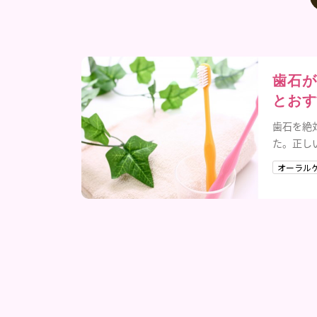
歯石が
とおす
歯石を絶
た。正し
オーラル