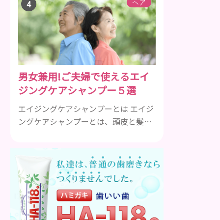
引用元 ②キラキラで反射効果を全面
ヘア
に、血色の良いピンクゴールドでマグ
ネットネイル 引用元：
https://4meee.com/articles/view/30008363
③2024トレンドカラーのピーチファズ
（Peach Fuzz）ネイル 引用元 ④スト
男女兼用!ご夫婦で使えるエイ
ーンやミラーを多めに、大人女性も老
ジングケアシャンプー５選
け...
エイジングケアシャンプーとは エイジ
ングケアシャンプーとは、頭皮と髪の
毛の健康を維持するのに必要な栄養成
分を配合したエイジングケア効果の高
いシャンプーのことです。 加齢ととも
に気になるのは、髪のボリュームやハ
リやコシ、ツヤなどがなくなってくる
ことや、抜け毛や薄毛、白髪など様々
です。 自分の改善したい症状に効果的