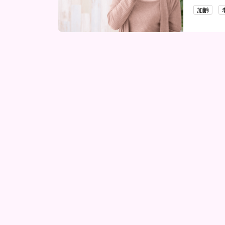
法までを
加齢