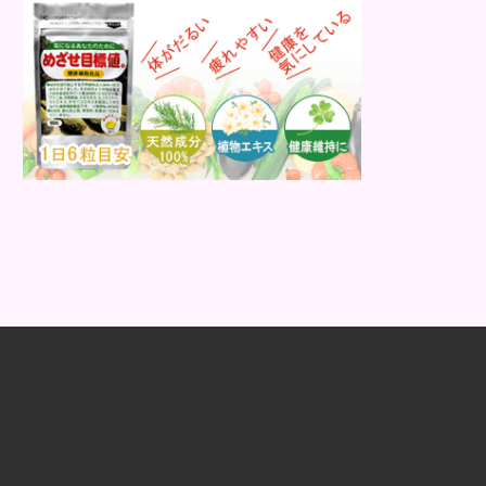
肌荒れを素早く修復します。特にレバ
ーは吸収率の高いレチノールを含み、
即効性が期待でき...