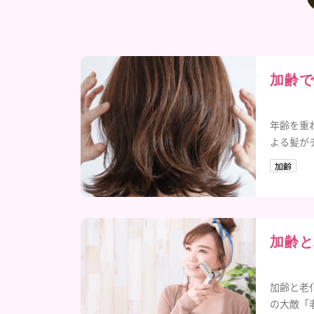
加齢で
年齢を重
よる髪が
加齢
加齢と
加齢と老
の大敵「