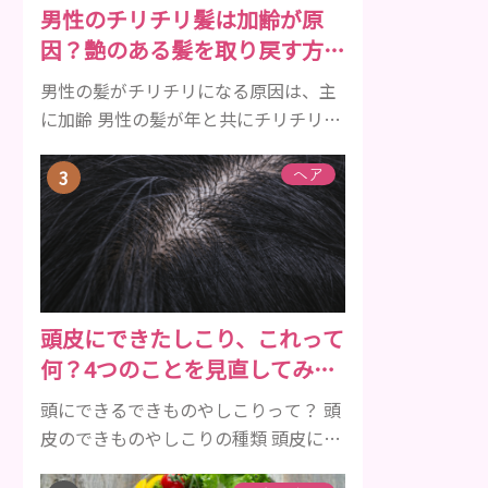
男性のチリチリ髪は加齢が原
メルを守り強くしたり、虫歯と防ぐ働
因？艶のある髪を取り戻す方法
きを持つ成分 •香味料 ･･･歯磨き粉の風
をご紹介
味や爽...
男性の髪がチリチリになる原因は、主
に加齢 男性の髪が年と共にチリチリに
なっていく原因は、主に加齢です。 若
い頃はしっかりとボリュームがあり、
ヘア
髪にツヤがあった男性も、いつのまに
か髪がチリチリでペタンとするように
なったと感じる人もいるでしょう。特
に大人の男性としての魅力が出てくる
40代以降の男性に悩んでいる人が多い
頭皮にできたしこり、これって
傾向があります。 髪が生え変わるサイ
何？4つのことを見直してみよ
クルは、年齢と共に乱れていきます。
う！
髪が太くならないま...
頭にできるできものやしこりって？ 頭
皮のできものやしこりの種類 頭皮にで
きるできものとしこり、といっても決