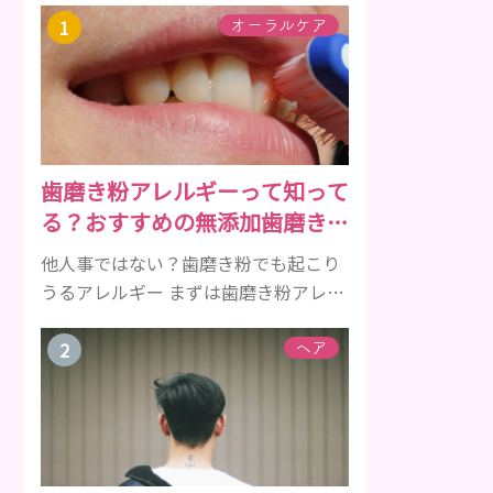
オーラルケア
歯磨き粉アレルギーって知って
る？おすすめの無添加歯磨き粉
をご紹介
他人事ではない？歯磨き粉でも起こり
うるアレルギー まずは歯磨き粉アレル
ギーについて、危険な成分とアレルギ
ーの症状を解説しますね。 歯磨き粉に
ヘア
含まれるアレルギーを起こすおそれの
ある成分 まず、普段お使いの歯磨き粉
に含まれているどの成分にアレルギー
を引き起こすおそれがあるのかを説明
しますね。 •フッ素･･･歯の表面のエナ