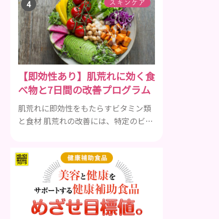
して一種類ではありません。人によっ
スキンケア
ても違いますし、症状や種類によって
も違います。まずはどんな病気なの
か、よりも、どんな種類のできものや
しこりがあるのかを解説いきましょ
う。 水疱 ご存知の方もいらっしゃるか
【即効性あり】肌荒れに効く食
と思いますが、すいほう、と読みま
べ物と7日間の改善プログラム
す。これは表皮や表皮下にできるもの
です。表皮は0.2mmほ...
肌荒れに即効性をもたらすビタミン類
と食材 肌荒れの改善には、特定のビタ
ミンを含む食べ物が即効性を発揮しま
す。ビタミンA、B群、C、Eは肌の回復
力を高め、荒れた肌を内側から修復す
る栄養素です。 ビタミンA：レバー、
人参、ほうれん草など レバー、人参、
ほうれん草などに含まれるビタミンA
は、肌のターンオーバーを正常化し、