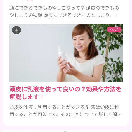
頭にできるできものやしこりって？ 頭皮のできもの
やしこりの種類 頭皮にできるできものとしこり、と
いっても決して一種類ではありません。人によって
も違いますし、症状や種類によっても違います。まず
ヘア
はどんな病気なのか、よりも、どんな種類のできも
のやしこりがあるのかを解説いきましょう。 水疱 ご
存知の方もいらっしゃるかと思いますが、すいほ
う、と読みます。これは表皮や表皮下にできるもので
す。表皮は0.2mmほ...
頭皮に乳液を使って良いの？効果や方法を
解説します！
頭皮を乳液に利用することができる 乳液は頭皮に利
用することが可能です。そのことについて詳しく解説
しましょう。 乳液とは水分と油分がバランスよく含
まれた化粧品 乳液とは水分と油分がバランスよく配