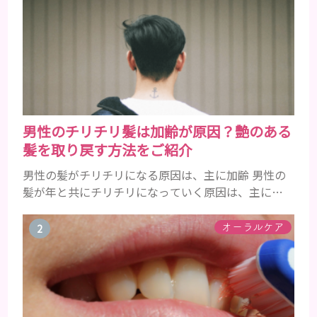
男性のチリチリ髪は加齢が原因？艶のある
髪を取り戻す方法をご紹介
男性の髪がチリチリになる原因は、主に加齢 男性の
髪が年と共にチリチリになっていく原因は、主に加
齢です。 若い頃はしっかりとボリュームがあり、髪
にツヤがあった男性も、いつのまにか髪がチリチリ
オーラルケア
でペタンとするようになったと感じる人もいるでし
ょう。特に大人の男性としての魅力が出てくる40代
以降の男性に悩んでいる人が多い傾向があります。
髪が生え変わるサイクルは、年齢と共に乱れていき
ます。髪が太くならないま...