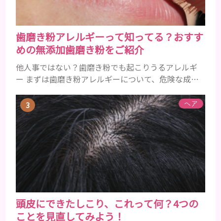
歯磨き粉アレルギーって知ってる？おすす
めの無添加歯磨き粉をご紹介
他人事ではない？歯磨き粉でも起こりうるアレルギ
ー まずは歯磨き粉アレルギーについて、危険な成分
とアレルギーの症状を解説しますね。 歯磨き粉に含
まれるアレルギーを起こすおそれのある成分 まず、
ヘア
普段お使いの歯磨き粉に含まれているどの成分にア
レルギーを引き起こすおそれがあるのかを説明しま
すね。 •フッ素･･･歯の表面のエナメルを守り強くし
たり、虫歯と防ぐ働きを持つ成分 •香味料 ･･･歯磨き
粉の風味や爽...
頭皮にできたしこり、これって何？4つの
ことを見直してみよう！