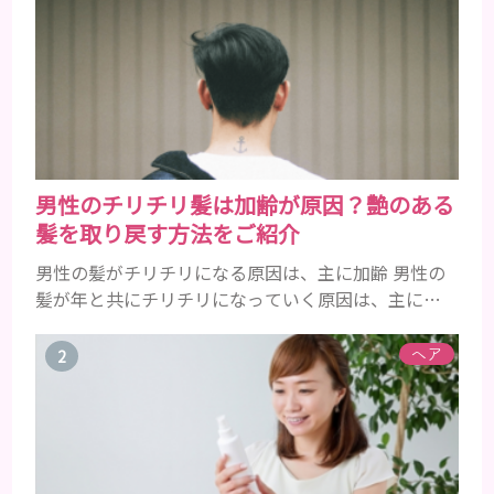
男性のチリチリ髪は加齢が原因？艶のある
髪を取り戻す方法をご紹介
男性の髪がチリチリになる原因は、主に加齢 男性の
髪が年と共にチリチリになっていく原因は、主に加
齢です。 若い頃はしっかりとボリュームがあり、髪
にツヤがあった男性も、いつのまにか髪がチリチリ
ヘア
でペタンとするようになったと感じる人もいるでし
ょう。特に大人の男性としての魅力が出てくる40代
以降の男性に悩んでいる人が多い傾向があります。
髪が生え変わるサイクルは、年齢と共に乱れていき
ます。髪が太くならないま...