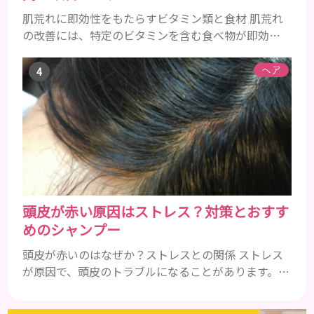
肌荒れに即効性をもたらすビタミン類と食材 肌荒れ
の改善には、特定のビタミンを含む食べ物が即効性
を発揮します。ビタミンA、B群、C、Eは肌の回復力
を高め、荒れた肌を内側から修復する栄養素です。
ヘア
ビタミンA：レバー、人参、ほうれん草など レバー、
人参、ほうれん草などに含まれるビタミンAは、肌の
ターンオーバーを正常化し、肌荒れを素早く修復し
ます。特にレバーは吸収率の高いレチノールを含み、
即効性が期待でき...
頭皮が赤い原因はストレス？対策とおすす
めのシャンプー
頭皮が赤いのはなぜか？ストレスとの関係 ストレス
が原因で、頭皮のトラブルになることがあります。頭
皮の赤みで悩んでいる人は ぜひ見てくださいね。 ス
トレス ストレスを多く感じると、交感神経が優位に