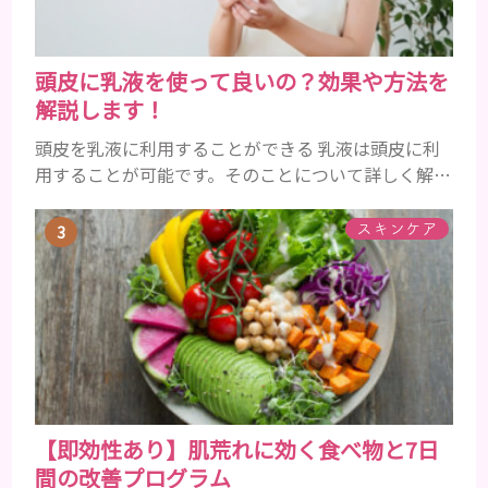
頭皮に乳液を使って良いの？効果や方法を
解説します！
頭皮を乳液に利用することができる 乳液は頭皮に利
用することが可能です。そのことについて詳しく解説
しましょう。 乳液とは水分と油分がバランスよく含
まれた化粧品 乳液とは水分と油分がバランスよく配
スキンケア
合されている化粧品のことです。 化粧水はその成分
のほとんどが水分ですが、乳液には油分が含まれて
いる点が違いといえます。 また、乳液との違いが曖
昧なものとしてローションがあり、ローションにも油
分が豊富に含まれて...
【即効性あり】肌荒れに効く食べ物と7日
間の改善プログラム