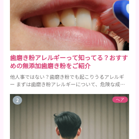
歯磨き粉アレルギーって知ってる？おすす
めの無添加歯磨き粉をご紹介
他人事ではない？歯磨き粉でも起こりうるアレルギ
ー まずは歯磨き粉アレルギーについて、危険な成分
とアレルギーの症状を解説しますね。 歯磨き粉に含
まれるアレルギーを起こすおそれのある成分 まず、
ヘア
普段お使いの歯磨き粉に含まれているどの成分にア
レルギーを引き起こすおそれがあるのかを説明しま
すね。 •フッ素･･･歯の表面のエナメルを守り強くし
たり、虫歯と防ぐ働きを持つ成分 •香味料 ･･･歯磨き
粉の風味や爽...