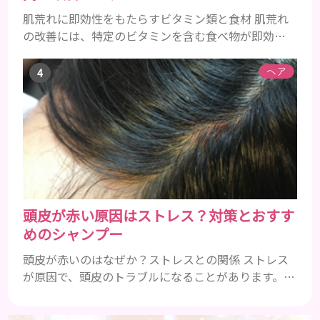
肌荒れに即効性をもたらすビタミン類と食材 肌荒れ
の改善には、特定のビタミンを含む食べ物が即効性
を発揮します。ビタミンA、B群、C、Eは肌の回復力
を高め、荒れた肌を内側から修復する栄養素です。
ヘア
ビタミンA：レバー、人参、ほうれん草など レバー、
人参、ほうれん草などに含まれるビタミンAは、肌の
ターンオーバーを正常化し、肌荒れを素早く修復し
ます。特にレバーは吸収率の高いレチノールを含み、
即効性が期待でき...
頭皮が赤い原因はストレス？対策とおすす
めのシャンプー
頭皮が赤いのはなぜか？ストレスとの関係 ストレス
が原因で、頭皮のトラブルになることがあります。頭
皮の赤みで悩んでいる人は ぜひ見てくださいね。 ス
トレス ストレスを多く感じると、交感神経が優位に