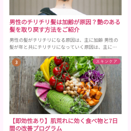
男性のチリチリ髪は加齢が原因？艶のある
髪を取り戻す方法をご紹介
男性の髪がチリチリになる原因は、主に加齢 男性の
髪が年と共にチリチリになっていく原因は、主に加
齢です。 若い頃はしっかりとボリュームがあり、髪
にツヤがあった男性も、いつのまにか髪がチリチリ
スキンケア
でペタンとするようになったと感じる人もいるでし
ょう。特に大人の男性としての魅力が出てくる40代
以降の男性に悩んでいる人が多い傾向があります。
髪が生え変わるサイクルは、年齢と共に乱れていき
ます。髪が太くならないま...
【即効性あり】肌荒れに効く食べ物と7日
間の改善プログラム