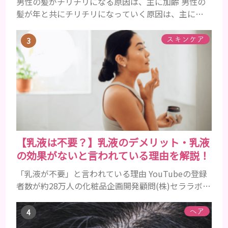
男性の髪がチリチリになる原因は、主に加齢 男性の
髪が年と共にチリチリになっていく原因は、主に加
齢です。 若い頃はしっかりとボリュームがあり、髪
にツヤがあった男性も、いつのまにか髪がチリチリ
スキンケア
でペタンとするようになったと感じる人もいるでし
ょう。特に大人の男性としての魅力が出てくる40代
以降の男性に悩んでいる人が多い傾向があります。
髪が生え変わるサイクルは、年齢と共に乱れていき
ます。髪が太くならないま...
【乳液は不要？】乳液のデメリット・乳液
の効果がないと言われている理由を解説！
「乳液が不要」と言われている理由 YouTubeの登録
者数が約28万人の化粧品企画開発顧問(株)セララボ代
表・かずのすけ氏がある発言をして話題になりまし
た。 スキンケアで1番不要なものは『乳液』だと思っ
ヘア
てます。成分を見ると化粧水と変わらない(乳濁剤で