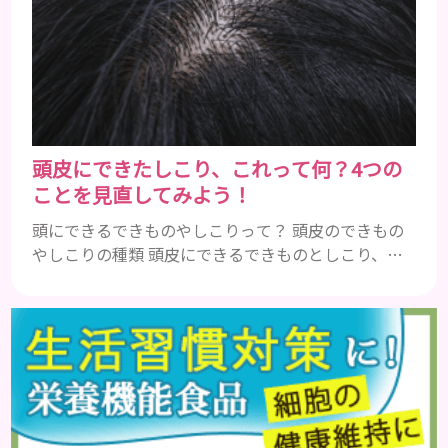
濁らせてゲル化剤で粘度付けてるだけの)ものが多す
ぎますしそもそも油分を足したいならクリームがあ
ります。僕自身ここ10年くらい乳液は使ってません
がなんの...
頭皮にできたしこり、これって何？4つの
ことを見直してみよう！
頭にできるできものやしこりって？ 頭皮のできもの
やしこりの種類 頭皮にできるできものとしこり、と
いっても決して一種類ではありません。人によって
も違いますし、症状や種類によっても違います。まず
はどんな病気なのか、よりも、どんな種類のできも
のやしこりがあるのかを解説いきましょう。 水疱 ご
存知の方もいらっしゃるかと思いますが、すいほ
う、と読みます。これは表皮や表皮下にできるもので
す。表皮は0.2mmほ...