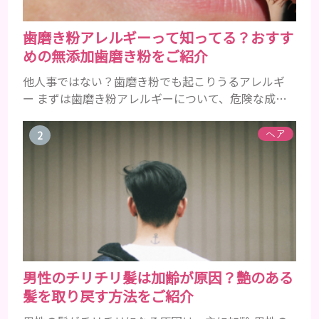
歯磨き粉アレルギーって知ってる？おすす
めの無添加歯磨き粉をご紹介
他人事ではない？歯磨き粉でも起こりうるアレルギ
ー まずは歯磨き粉アレルギーについて、危険な成分
とアレルギーの症状を解説しますね。 歯磨き粉に含
まれるアレルギーを起こすおそれのある成分 まず、
ヘア
普段お使いの歯磨き粉に含まれているどの成分にア
レルギーを引き起こすおそれがあるのかを説明しま
すね。 •フッ素･･･歯の表面のエナメルを守り強くし
たり、虫歯と防ぐ働きを持つ成分 •香味料 ･･･歯磨き
粉の風味や爽...
男性のチリチリ髪は加齢が原因？艶のある
髪を取り戻す方法をご紹介