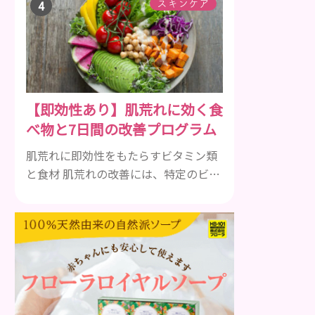
して一種類ではありません。人によっ
スキンケア
ても違いますし、症状や種類によって
も違います。まずはどんな病気なの
か、よりも、どんな種類のできものや
しこりがあるのかを解説いきましょ
う。 水疱 ご存知の方もいらっしゃるか
【即効性あり】肌荒れに効く食
と思いますが、すいほう、と読みま
べ物と7日間の改善プログラム
す。これは表皮や表皮下にできるもの
です。表皮は0.2mmほ...
肌荒れに即効性をもたらすビタミン類
と食材 肌荒れの改善には、特定のビタ
ミンを含む食べ物が即効性を発揮しま
す。ビタミンA、B群、C、Eは肌の回復
力を高め、荒れた肌を内側から修復す
る栄養素です。 ビタミンA：レバー、
人参、ほうれん草など レバー、人参、
ほうれん草などに含まれるビタミンA
は、肌のターンオーバーを正常化し、