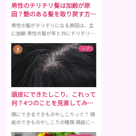
男性のチリチリ髪は加齢が原
メルを守り強くしたり、虫歯と防ぐ働
因？艶のある髪を取り戻す方法
きを持つ成分 •香味料 ･･･歯磨き粉の風
をご紹介
味や爽...
男性の髪がチリチリになる原因は、主
に加齢 男性の髪が年と共にチリチリに
なっていく原因は、主に加齢です。 若
い頃はしっかりとボリュームがあり、
ヘア
髪にツヤがあった男性も、いつのまに
か髪がチリチリでペタンとするように
なったと感じる人もいるでしょう。特
に大人の男性としての魅力が出てくる
40代以降の男性に悩んでいる人が多い
頭皮にできたしこり、これって
傾向があります。 髪が生え変わるサイ
何？4つのことを見直してみよ
クルは、年齢と共に乱れていきます。
う！
髪が太くならないま...
頭にできるできものやしこりって？ 頭
皮のできものやしこりの種類 頭皮にで
きるできものとしこり、といっても決