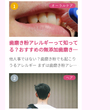
オーラルケア
歯磨き粉アレルギーって知って
る？おすすめの無添加歯磨き粉
をご紹介
他人事ではない？歯磨き粉でも起こり
うるアレルギー まずは歯磨き粉アレル
ギーについて、危険な成分とアレルギ
ーの症状を解説しますね。 歯磨き粉に
ヘア
含まれるアレルギーを起こすおそれの
ある成分 まず、普段お使いの歯磨き粉
に含まれているどの成分にアレルギー
を引き起こすおそれがあるのかを説明
しますね。 •フッ素･･･歯の表面のエナ