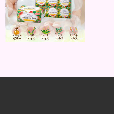
肌荒れを素早く修復します。特にレバ
ーは吸収率の高いレチノールを含み、
即効性が期待でき...