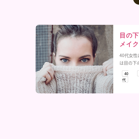
目の下
メイク
40代女
は目の下
40
代