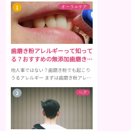
オーラルケア
歯磨き粉アレルギーって知って
る？おすすめの無添加歯磨き粉
をご紹介
他人事ではない？歯磨き粉でも起こり
うるアレルギー まずは歯磨き粉アレル
ギーについて、危険な成分とアレルギ
ーの症状を解説しますね。 歯磨き粉に
ヘア
含まれるアレルギーを起こすおそれの
ある成分 まず、普段お使いの歯磨き粉
に含まれているどの成分にアレルギー
を引き起こすおそれがあるのかを説明
しますね。 •フッ素･･･歯の表面のエナ