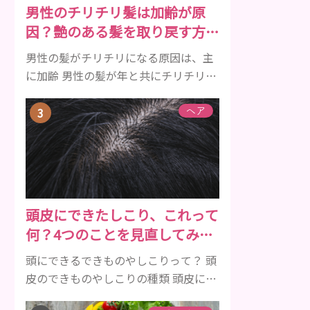
男性のチリチリ髪は加齢が原
メルを守り強くしたり、虫歯と防ぐ働
因？艶のある髪を取り戻す方法
きを持つ成分 •香味料 ･･･歯磨き粉の風
をご紹介
味や爽...
男性の髪がチリチリになる原因は、主
に加齢 男性の髪が年と共にチリチリに
なっていく原因は、主に加齢です。 若
い頃はしっかりとボリュームがあり、
ヘア
髪にツヤがあった男性も、いつのまに
か髪がチリチリでペタンとするように
なったと感じる人もいるでしょう。特
に大人の男性としての魅力が出てくる
40代以降の男性に悩んでいる人が多い
頭皮にできたしこり、これって
傾向があります。 髪が生え変わるサイ
何？4つのことを見直してみよ
クルは、年齢と共に乱れていきます。
う！
髪が太くならないま...
頭にできるできものやしこりって？ 頭
皮のできものやしこりの種類 頭皮にで
きるできものとしこり、といっても決