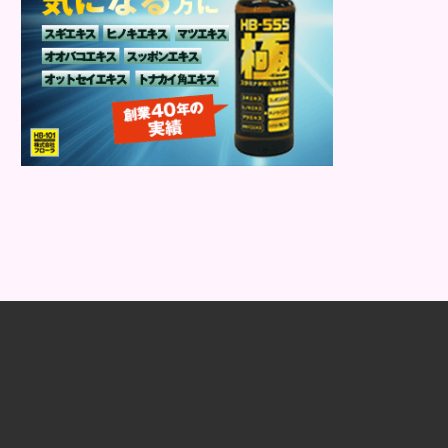
肌荒れを素早く修復します。特にレバ
ーは吸収率の高いレチノールを含み、
即効性が期待でき...