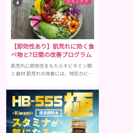
して一種類ではありません。人によっ
スキンケア
ても違いますし、症状や種類によって
も違います。まずはどんな病気なの
か、よりも、どんな種類のできものや
しこりがあるのかを解説いきましょ
う。 水疱 ご存知の方もいらっしゃるか
【即効性あり】肌荒れに効く食
と思いますが、すいほう、と読みま
べ物と7日間の改善プログラム
す。これは表皮や表皮下にできるもの
です。表皮は0.2mmほ...
肌荒れに即効性をもたらすビタミン類
と食材 肌荒れの改善には、特定のビタ
ミンを含む食べ物が即効性を発揮しま
す。ビタミンA、B群、C、Eは肌の回復
力を高め、荒れた肌を内側から修復す
る栄養素です。 ビタミンA：レバー、
人参、ほうれん草など レバー、人参、
ほうれん草などに含まれるビタミンA
は、肌のターンオーバーを正常化し、