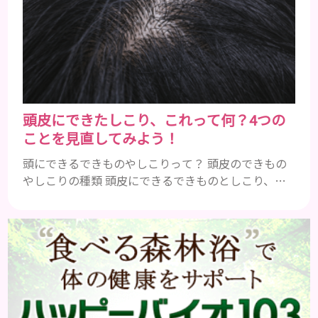
きやすくなります。さらに、血行不良になり栄養が行
き届きません。ストレス解消は、頭皮の健康に大切
です。 アトピー性皮膚炎 頭皮が赤い状態は、アトピ
ー皮膚炎の可能...
頭皮にできたしこり、これって何？4つの
ことを見直してみよう！
頭にできるできものやしこりって？ 頭皮のできもの
やしこりの種類 頭皮にできるできものとしこり、と
いっても決して一種類ではありません。人によって
も違いますし、症状や種類によっても違います。まず
はどんな病気なのか、よりも、どんな種類のできも
のやしこりがあるのかを解説いきましょう。 水疱 ご
存知の方もいらっしゃるかと思いますが、すいほ
う、と読みます。これは表皮や表皮下にできるもので
す。表皮は0.2mmほ...