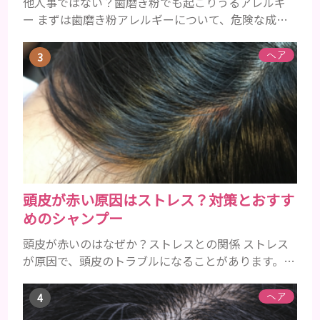
他人事ではない？歯磨き粉でも起こりうるアレルギ
ー まずは歯磨き粉アレルギーについて、危険な成分
とアレルギーの症状を解説しますね。 歯磨き粉に含
まれるアレルギーを起こすおそれのある成分 まず、
ヘア
普段お使いの歯磨き粉に含まれているどの成分にア
レルギーを引き起こすおそれがあるのかを説明しま
すね。 •フッ素･･･歯の表面のエナメルを守り強くし
たり、虫歯と防ぐ働きを持つ成分 •香味料 ･･･歯磨き
粉の風味や爽...
頭皮が赤い原因はストレス？対策とおすす
めのシャンプー
頭皮が赤いのはなぜか？ストレスとの関係 ストレス
が原因で、頭皮のトラブルになることがあります。頭
皮の赤みで悩んでいる人は ぜひ見てくださいね。 ス
トレス ストレスを多く感じると、交感神経が優位に
ヘア
働きます。そのため、皮脂の分泌量が増えて炎症が起