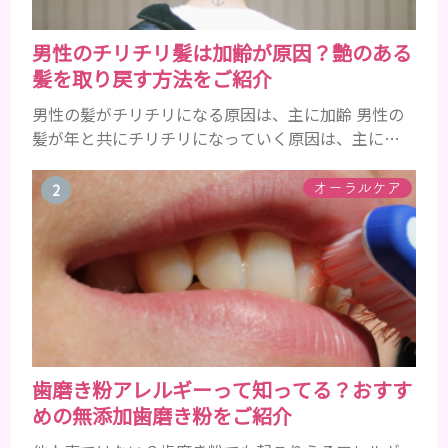
男性のチリチリ髪は加齢が原因？艶のある
髪を取り戻す方法をご紹介
男性の髪がチリチリになる原因は、主に加齢 男性の
髪が年と共にチリチリになっていく原因は、主に加
齢です。 若い頃はしっかりとボリュームがあり、髪
にツヤがあった男性も、いつのまにか髪がチリチリ
オーラルケア
でペタンとするようになったと感じる人もいるでし
ょう。特に大人の男性としての魅力が出てくる40代
以降の男性に悩んでいる人が多い傾向があります。
髪が生え変わるサイクルは、年齢と共に乱れていき
ます。髪が太くならないま...
歯磨き粉アレルギーって知ってる？おすす
めの無添加歯磨き粉をご紹介