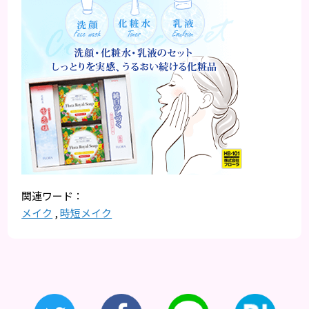
メイク
,
時短メイク