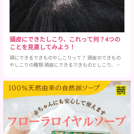
です。 アトピー性皮膚炎 頭皮が赤い状態は、アトピ
ー皮膚炎の可能...
頭皮にできたしこり、これって何？4つの
ことを見直してみよう！
頭にできるできものやしこりって？ 頭皮のできもの
やしこりの種類 頭皮にできるできものとしこり、と
いっても決して一種類ではありません。人によって
も違いますし、症状や種類によっても違います。まず
はどんな病気なのか、よりも、どんな種類のできも
のやしこりがあるのかを解説いきましょう。 水疱 ご
存知の方もいらっしゃるかと思いますが、すいほ
う、と読みます。これは表皮や表皮下にできるもので
す。表皮は0.2mmほ...