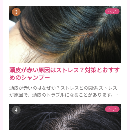
とアレルギーの症状を解説しますね。 歯磨き粉に含
まれるアレルギーを起こすおそれのある成分 まず、
ヘア
普段お使いの歯磨き粉に含まれているどの成分にア
レルギーを引き起こすおそれがあるのかを説明しま
すね。 •フッ素･･･歯の表面のエナメルを守り強くし
たり、虫歯と防ぐ働きを持つ成分 •香味料 ･･･歯磨き
粉の風味や爽...
頭皮が赤い原因はストレス？対策とおすす
めのシャンプー
頭皮が赤いのはなぜか？ストレスとの関係 ストレス
が原因で、頭皮のトラブルになることがあります。頭
皮の赤みで悩んでいる人は ぜひ見てくださいね。 ス
トレス ストレスを多く感じると、交感神経が優位に
ヘア
働きます。そのため、皮脂の分泌量が増えて炎症が起
きやすくなります。さらに、血行不良になり栄養が行
き届きません。ストレス解消は、頭皮の健康に大切