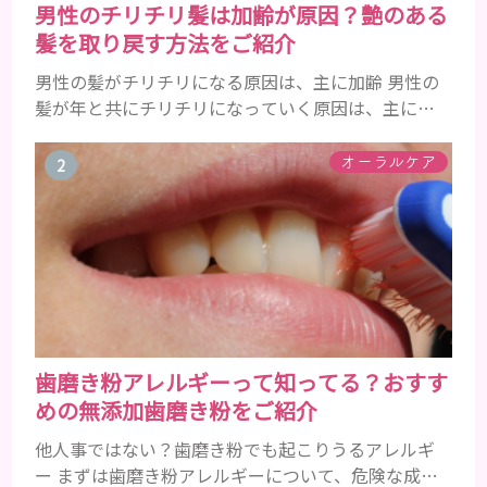
男性のチリチリ髪は加齢が原因？艶のある
髪を取り戻す方法をご紹介
男性の髪がチリチリになる原因は、主に加齢 男性の
髪が年と共にチリチリになっていく原因は、主に加
齢です。 若い頃はしっかりとボリュームがあり、髪
にツヤがあった男性も、いつのまにか髪がチリチリ
オーラルケア
でペタンとするようになったと感じる人もいるでし
ょう。特に大人の男性としての魅力が出てくる40代
以降の男性に悩んでいる人が多い傾向があります。
髪が生え変わるサイクルは、年齢と共に乱れていき
ます。髪が太くならないま...
歯磨き粉アレルギーって知ってる？おすす
めの無添加歯磨き粉をご紹介
他人事ではない？歯磨き粉でも起こりうるアレルギ
ー まずは歯磨き粉アレルギーについて、危険な成分