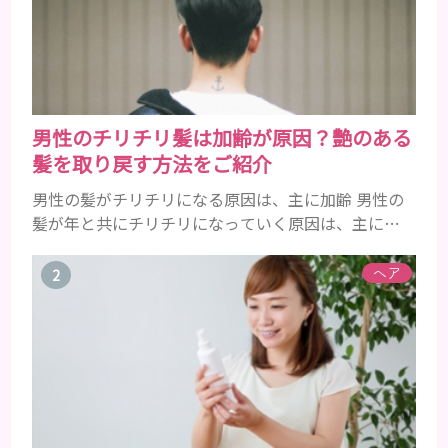
男性のチリチリ髪は加齢が原因？艶のある
髪を取り戻す方法をご紹介
男性の髪がチリチリになる原因は、主に加齢 男性の
髪が年と共にチリチリになっていく原因は、主に加
齢です。 若い頃はしっかりとボリュームがあり、髪
にツヤがあった男性も、いつのまにか髪がチリチリ
ヘア
でペタンとするようになったと感じる人もいるでし
ょう。特に大人の男性としての魅力が出てくる40代
以降の男性に悩んでいる人が多い傾向があります。
髪が生え変わるサイクルは、年齢と共に乱れていき
ます。髪が太くならないま...