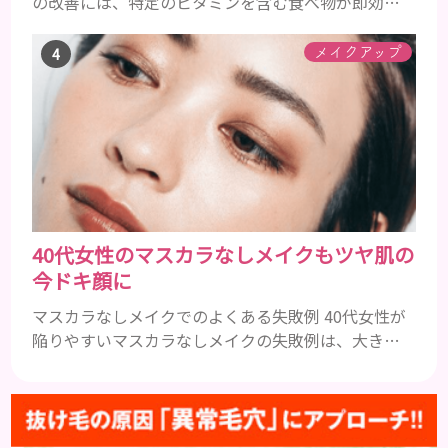
の改善には、特定のビタミンを含む食べ物が即効性
を発揮します。ビタミンA、B群、C、Eは肌の回復力
を高め、荒れた肌を内側から修復する栄養素です。
メイクアップ
ビタミンA：レバー、人参、ほうれん草など レバー、
人参、ほうれん草などに含まれるビタミンAは、肌の
ターンオーバーを正常化し、肌荒れを素早く修復し
ます。特にレバーは吸収率の高いレチノールを含み、
即効性が期待でき...
40代女性のマスカラなしメイクもツヤ肌の
今ドキ顔に
マスカラなしメイクでのよくある失敗例 40代女性が
陥りやすいマスカラなしメイクの失敗例は、大きく
分けて３つです。 ①アイメイクにメリハリがなくぼ
やけて見える ②アイシャドウやアイラインで濃くな
りがち ③ファンデーションの粗が目立ち、老けて見
える ①アイメイクにメリハリがなくぼやけて見える