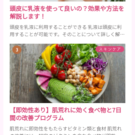
頭皮に乳液を使って良いの？効果や方法を
解説します！
頭皮を乳液に利用することができる 乳液は頭皮に利
用することが可能です。そのことについて詳しく解説
しましょう。 乳液とは水分と油分がバランスよく含
まれた化粧品 乳液とは水分と油分がバランスよく配
スキンケア
合されている化粧品のことです。 化粧水はその成分
のほとんどが水分ですが、乳液には油分が含まれて
いる点が違いといえます。 また、乳液との違いが曖
昧なものとしてローションがあり、ローションにも油
分が豊富に含まれて...
【即効性あり】肌荒れに効く食べ物と7日
間の改善プログラム
肌荒れに即効性をもたらすビタミン類と食材 肌荒れ