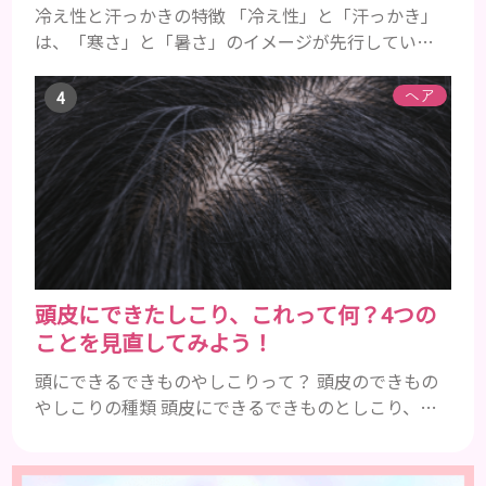
冷え性と汗っかきの特徴 「冷え性」と「汗っかき」
は、「寒さ」と「暑さ」のイメージが先行している
ことから、真逆の症状であると認識されがちです。
冷え性とは 冷え性とは、本来であれば寒さを感じる
ヘア
ことのない温度であるにも関わらず、手足などが凍っ
たように冷たくて辛いと感じることを指します。
「暖かい部屋にいるのに手足が冷たい」「布団をか
けても手足が冷たくて寝れない」などの症状に悩ん
でいる方は、冷え性の可能...
頭皮にできたしこり、これって何？4つの
ことを見直してみよう！
頭にできるできものやしこりって？ 頭皮のできもの
やしこりの種類 頭皮にできるできものとしこり、と
いっても決して一種類ではありません。人によって
も違いますし、症状や種類によっても違います。まず
はどんな病気なのか、よりも、どんな種類のできも