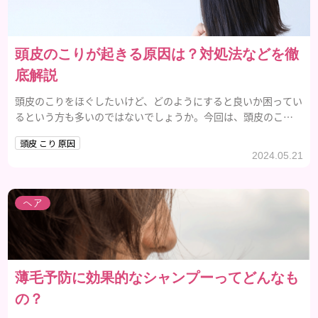
頭皮のこりが起きる原因は？対処法などを徹
底解説
頭皮のこりをほぐしたいけど、どのようにすると良いか困ってい
るという方も多いのではないでしょうか。今回は、頭皮のこり
の原因や頭皮のこりをほぐす方法などを詳しく解説するので、ぜ
頭皮 こり 原因
ひ参考にしてみてください。
2024.05.21
ヘア
薄毛予防に効果的なシャンプーってどんなも
の？