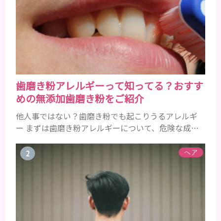
歯磨き粉アレルギーって知ってる？おすす
めの無添加歯磨き粉をご紹介
他人事ではない？歯磨き粉でも起こりうるアレルギ
ー まずは歯磨き粉アレルギーについて、危険な成分
とアレルギーの症状を解説しますね。 歯磨き粉に含
まれるアレルギーを起こすおそれのある成分 まず、
ヘア
普段お使いの歯磨き粉に含まれているどの成分にア
レルギーを引き起こすおそれがあるのかを説明しま
すね。 •フッ素･･･歯の表面のエナメルを守り強くし
たり、虫歯と防ぐ働きを持つ成分 •香味料 ･･･歯磨き
粉の風味や爽...