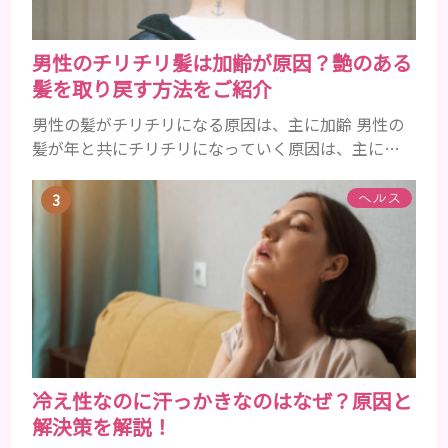
男性のチリチリ髪は加齢が原因？艶のある
髪を取り戻す方法をご紹介
男性の髪がチリチリになる原因は、主に加齢 男性の
髪が年と共にチリチリになっていく原因は、主に加
齢です。 若い頃はしっかりとボリュームがあり、髪
にツヤがあった男性も、いつのまにか髪がチリチリ
ヘルス
でペタンとするようになったと感じる人もいるでし
ょう。特に大人の男性としての魅力が出てくる40代
以降の男性に悩んでいる人が多い傾向があります。
髪が生え変わるサイクルは、年齢と共に乱れていき
ます。髪が太くならないま...
冷え性なのに汗っかきなのはなぜ？原因と
解決策を解説！