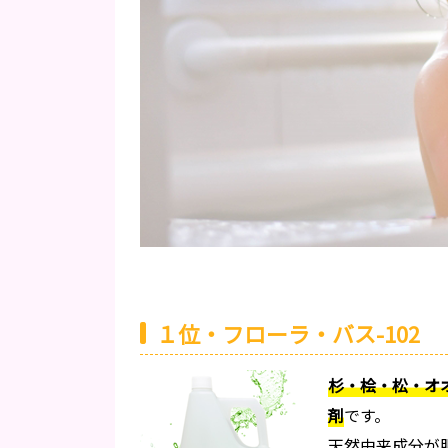
１位・フローラ・バス-102
杉・桧・松・オ
剤
です。
天然由来成分が