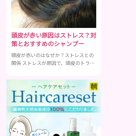
も違います。まずはどんな病気なの
か、よりも、どんな種類のできものや
しこりがあるのかを解説いきましょ
う。 水疱 ご存知の方もいらっしゃるか
頭皮が赤い原因はストレス？対
と思いますが、すいほう、と読みま
策とおすすめのシャンプー
す。これは表皮や表皮下にできるもの
です。表皮は0.2mmほ...
頭皮が赤いのはなぜか？ストレスとの
関係 ストレスが原因で、頭皮のトラブ
ルになることがあります。頭皮の赤み
で悩んでいる人は ぜひ見てください
ね。 ストレス ストレスを多く感じる
と、交感神経が優位に働きます。その
ため、皮脂の分泌量が増えて炎症が起
きやすくなります。さらに、血行不良
になり栄養が行き届きません。ストレ
ス解消は、頭皮の健康に大切です。 ア
トピー性皮膚炎 頭皮が赤い状態は、ア