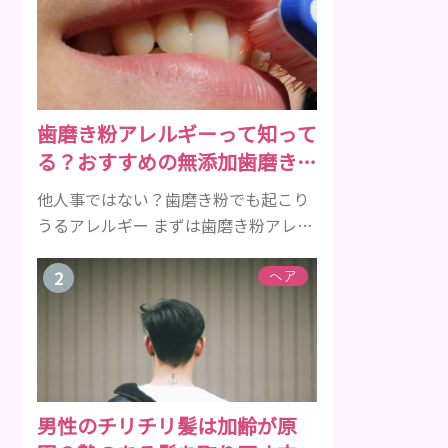
歯磨き粉アレルギーって知って
る？おすすめの無添加歯磨き粉
をご紹介
他人事ではない？歯磨き粉でも起こり
うるアレルギー まずは歯磨き粉アレル
ギーについて、危険な成分とアレルギ
ーの症状を解説しますね。 歯磨き粉に
ヘア
含まれるアレルギーを起こすおそれの
ある成分 まず、普段お使いの歯磨き粉
に含まれているどの成分にアレルギー
を引き起こすおそれがあるのかを説明
しますね。 •フッ素･･･歯の表面のエナ
男性のチリチリ髪は加齢が原
メルを守り強くしたり、虫歯と防ぐ働