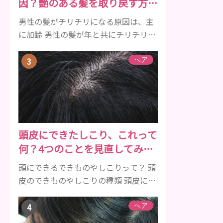
因？艶のある髪を取り戻す方法
きを持つ成分 •香味料 ･･･歯磨き粉の風
をご紹介
味や爽...
男性の髪がチリチリになる原因は、主
に加齢 男性の髪が年と共にチリチリに
なっていく原因は、主に加齢です。 若
い頃はしっかりとボリュームがあり、
ヘア
髪にツヤがあった男性も、いつのまに
か髪がチリチリでペタンとするように
なったと感じる人もいるでしょう。特
に大人の男性としての魅力が出てくる
40代以降の男性に悩んでいる人が多い
頭皮にできたしこり、これって
傾向があります。 髪が生え変わるサイ
何？4つのことを見直してみよ
クルは、年齢と共に乱れていきます。
う！
髪が太くならないま...
頭にできるできものやしこりって？ 頭
皮のできものやしこりの種類 頭皮にで
きるできものとしこり、といっても決
して一種類ではありません。人によっ
ヘア
ても違いますし、症状や種類によって