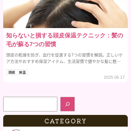
知らないと損する頭皮保温テクニック：髪の
毛が蘇る7つの習慣
頭皮の乾燥を防ぎ、血行を促進する7つの習慣を解説。正しいケ
ア方法やおすすめ保湿アイテム、生活習慣で健やかな髪に甦る
テクニックを紹介。
頭皮 保温
2025.06.17
検索
CATEGORY