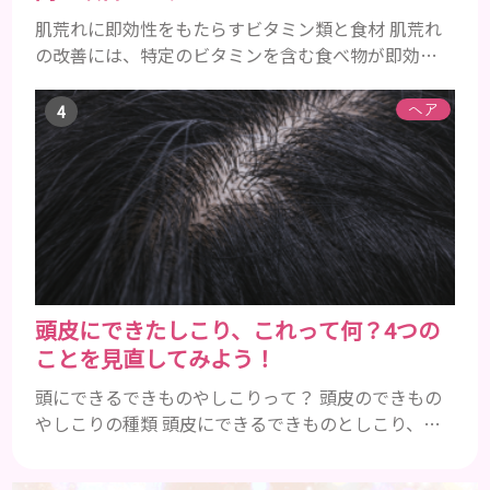
肌荒れに即効性をもたらすビタミン類と食材 肌荒れ
の改善には、特定のビタミンを含む食べ物が即効性
を発揮します。ビタミンA、B群、C、Eは肌の回復力
を高め、荒れた肌を内側から修復する栄養素です。
ヘア
ビタミンA：レバー、人参、ほうれん草など レバー、
人参、ほうれん草などに含まれるビタミンAは、肌の
ターンオーバーを正常化し、肌荒れを素早く修復し
ます。特にレバーは吸収率の高いレチノールを含み、
即効性が期待でき...
頭皮にできたしこり、これって何？4つの
ことを見直してみよう！
頭にできるできものやしこりって？ 頭皮のできもの
やしこりの種類 頭皮にできるできものとしこり、と
いっても決して一種類ではありません。人によって
も違いますし、症状や種類によっても違います。まず