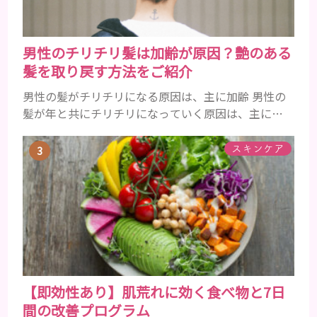
男性のチリチリ髪は加齢が原因？艶のある
髪を取り戻す方法をご紹介
男性の髪がチリチリになる原因は、主に加齢 男性の
髪が年と共にチリチリになっていく原因は、主に加
齢です。 若い頃はしっかりとボリュームがあり、髪
にツヤがあった男性も、いつのまにか髪がチリチリ
スキンケア
でペタンとするようになったと感じる人もいるでし
ょう。特に大人の男性としての魅力が出てくる40代
以降の男性に悩んでいる人が多い傾向があります。
髪が生え変わるサイクルは、年齢と共に乱れていき
ます。髪が太くならないま...
【即効性あり】肌荒れに効く食べ物と7日
間の改善プログラム