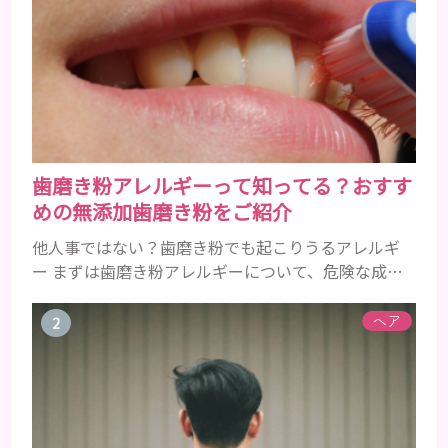
歯磨き粉アレルギーって知ってる？おすす
めの無添加歯磨き粉をご紹介
他人事ではない？歯磨き粉でも起こりうるアレルギ
ー まずは歯磨き粉アレルギーについて、危険な成分
とアレルギーの症状を解説しますね。 歯磨き粉に含
まれるアレルギーを起こすおそれのある成分 まず、
ヘア
普段お使いの歯磨き粉に含まれているどの成分にア
レルギーを引き起こすおそれがあるのかを説明しま
すね。 •フッ素･･･歯の表面のエナメルを守り強くし
たり、虫歯と防ぐ働きを持つ成分 •香味料 ･･･歯磨き
粉の風味や爽...