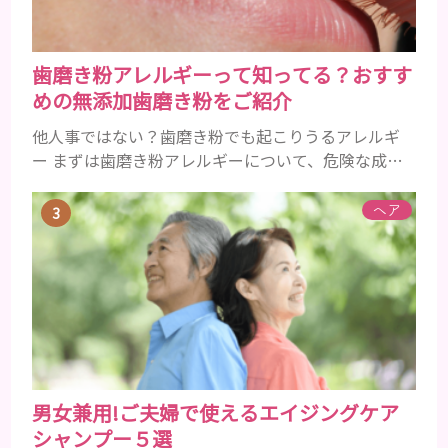
歯磨き粉アレルギーって知ってる？おすす
めの無添加歯磨き粉をご紹介
他人事ではない？歯磨き粉でも起こりうるアレルギ
ー まずは歯磨き粉アレルギーについて、危険な成分
とアレルギーの症状を解説しますね。 歯磨き粉に含
まれるアレルギーを起こすおそれのある成分 まず、
ヘア
普段お使いの歯磨き粉に含まれているどの成分にア
レルギーを引き起こすおそれがあるのかを説明しま
すね。 •フッ素･･･歯の表面のエナメルを守り強くし
たり、虫歯と防ぐ働きを持つ成分 •香味料 ･･･歯磨き
粉の風味や爽...
男女兼用!ご夫婦で使えるエイジングケア
シャンプー５選