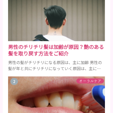
男性のチリチリ髪は加齢が原因？艶のある
髪を取り戻す方法をご紹介
男性の髪がチリチリになる原因は、主に加齢 男性の
髪が年と共にチリチリになっていく原因は、主に加
齢です。 若い頃はしっかりとボリュームがあり、髪
にツヤがあった男性も、いつのまにか髪がチリチリ
オーラルケア
でペタンとするようになったと感じる人もいるでし
ょう。特に大人の男性としての魅力が出てくる40代
以降の男性に悩んでいる人が多い傾向があります。
髪が生え変わるサイクルは、年齢と共に乱れていき
ます。髪が太くならないま...