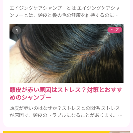
エイジングケアシャンプーとは エイジングケアシャ
ンプーとは、頭皮と髪の毛の健康を維持するのに必
要な栄養成分を配合したエイジングケア効果の高い
シャンプーのことです。 加齢とともに気になるの
ヘア
は、髪のボリュームやハリやコシ、ツヤなどがなく
なってくることや、抜け毛や薄毛、白髪など様々で
す。 自分の改善したい症状に効果的なエイジングケ
アシャンプーを使うことが大事です。 一般的に頭皮
環境をよくするには、アミノ...
頭皮が赤い原因はストレス？対策とおすす
めのシャンプー
頭皮が赤いのはなぜか？ストレスとの関係 ストレス
が原因で、頭皮のトラブルになることがあります。頭
皮の赤みで悩んでいる人は ぜひ見てくださいね。 ス
トレス ストレスを多く感じると、交感神経が優位に