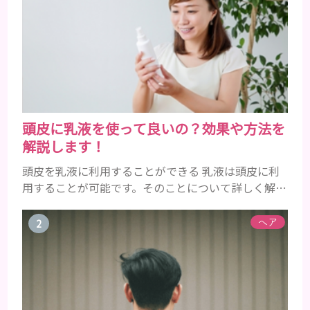
頭皮に乳液を使って良いの？効果や方法を
解説します！
頭皮を乳液に利用することができる 乳液は頭皮に利
用することが可能です。そのことについて詳しく解説
しましょう。 乳液とは水分と油分がバランスよく含
まれた化粧品 乳液とは水分と油分がバランスよく配
ヘア
合されている化粧品のことです。 化粧水はその成分
のほとんどが水分ですが、乳液には油分が含まれて
いる点が違いといえます。 また、乳液との違いが曖
昧なものとしてローションがあり、ローションにも油
分が豊富に含まれて...