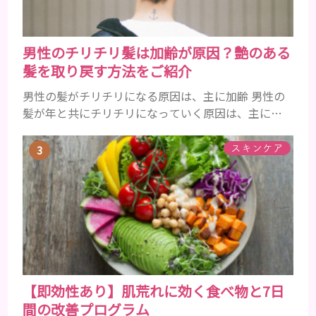
男性のチリチリ髪は加齢が原因？艶のある
髪を取り戻す方法をご紹介
男性の髪がチリチリになる原因は、主に加齢 男性の
髪が年と共にチリチリになっていく原因は、主に加
齢です。 若い頃はしっかりとボリュームがあり、髪
にツヤがあった男性も、いつのまにか髪がチリチリ
スキンケア
でペタンとするようになったと感じる人もいるでし
ょう。特に大人の男性としての魅力が出てくる40代
以降の男性に悩んでいる人が多い傾向があります。
髪が生え変わるサイクルは、年齢と共に乱れていき
ます。髪が太くならないま...
【即効性あり】肌荒れに効く食べ物と7日
間の改善プログラム