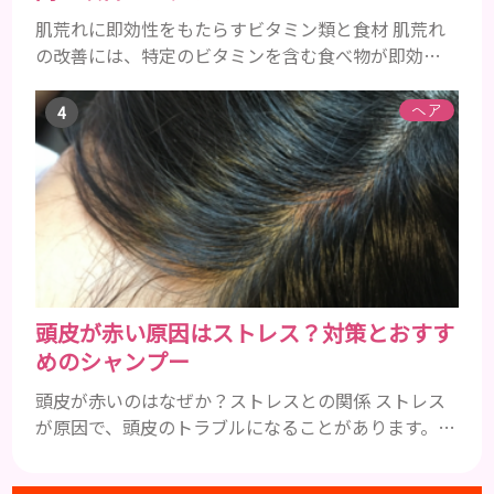
肌荒れに即効性をもたらすビタミン類と食材 肌荒れ
の改善には、特定のビタミンを含む食べ物が即効性
を発揮します。ビタミンA、B群、C、Eは肌の回復力
を高め、荒れた肌を内側から修復する栄養素です。
ヘア
ビタミンA：レバー、人参、ほうれん草など レバー、
人参、ほうれん草などに含まれるビタミンAは、肌の
ターンオーバーを正常化し、肌荒れを素早く修復し
ます。特にレバーは吸収率の高いレチノールを含み、
即効性が期待でき...
頭皮が赤い原因はストレス？対策とおすす
めのシャンプー
頭皮が赤いのはなぜか？ストレスとの関係 ストレス
が原因で、頭皮のトラブルになることがあります。頭
皮の赤みで悩んでいる人は ぜひ見てくださいね。 ス
トレス ストレスを多く感じると、交感神経が優位に