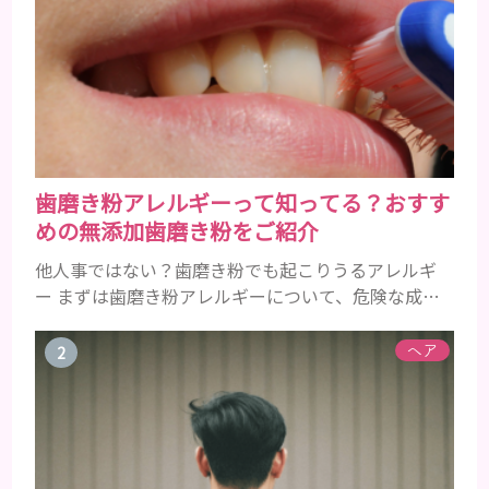
歯磨き粉アレルギーって知ってる？おすす
めの無添加歯磨き粉をご紹介
他人事ではない？歯磨き粉でも起こりうるアレルギ
ー まずは歯磨き粉アレルギーについて、危険な成分
とアレルギーの症状を解説しますね。 歯磨き粉に含
まれるアレルギーを起こすおそれのある成分 まず、
ヘア
普段お使いの歯磨き粉に含まれているどの成分にア
レルギーを引き起こすおそれがあるのかを説明しま
すね。 •フッ素･･･歯の表面のエナメルを守り強くし
たり、虫歯と防ぐ働きを持つ成分 •香味料 ･･･歯磨き
粉の風味や爽...