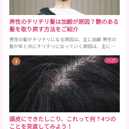
男性のチリチリ髪は加齢が原因？艶のある
髪を取り戻す方法をご紹介
男性の髪がチリチリになる原因は、主に加齢 男性の
髪が年と共にチリチリになっていく原因は、主に加
齢です。 若い頃はしっかりとボリュームがあり、髪
にツヤがあった男性も、いつのまにか髪がチリチリ
ヘア
でペタンとするようになったと感じる人もいるでし
ょう。特に大人の男性としての魅力が出てくる40代
以降の男性に悩んでいる人が多い傾向があります。
髪が生え変わるサイクルは、年齢と共に乱れていき
ます。髪が太くならないま...
頭皮にできたしこり、これって何？4つの
ことを見直してみよう！