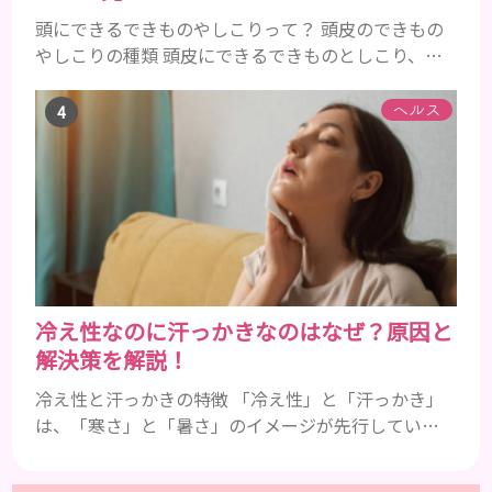
頭にできるできものやしこりって？ 頭皮のできもの
やしこりの種類 頭皮にできるできものとしこり、と
いっても決して一種類ではありません。人によって
も違いますし、症状や種類によっても違います。まず
ヘルス
はどんな病気なのか、よりも、どんな種類のできも
のやしこりがあるのかを解説いきましょう。 水疱 ご
存知の方もいらっしゃるかと思いますが、すいほ
う、と読みます。これは表皮や表皮下にできるもので
す。表皮は0.2mmほ...
冷え性なのに汗っかきなのはなぜ？原因と
解決策を解説！
冷え性と汗っかきの特徴 「冷え性」と「汗っかき」
は、「寒さ」と「暑さ」のイメージが先行している
ことから、真逆の症状であると認識されがちです。
冷え性とは 冷え性とは、本来であれば寒さを感じる