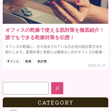
オフィスの乾燥で使える肌対策を徹底紹介！
誰でもできる乾燥対策を伝授！
オフィスの乾燥に、日々悩まされている方必見の肌対策方法を
紹介します。夏場冬場と季節には関係ないのがオフィスの乾燥の
特徴です。そこで、本記事ではオフィスの乾燥に対してどのよう
オフィス
乾燥
肌対策
な対策ができるのか解説していきます。
2026.01.27
検索
CATEGORY